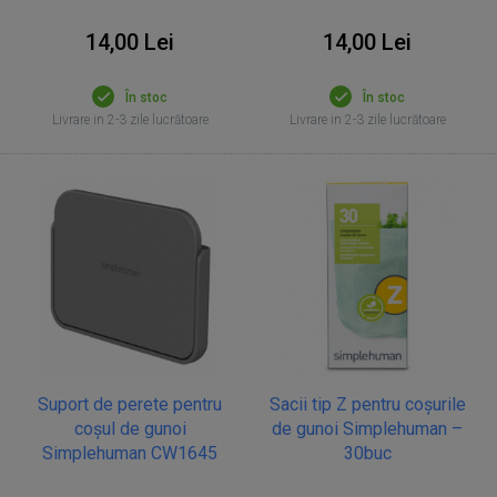
14,00 Lei
14,00 Lei
În stoc
În stoc
Livrare in 2-3 zile lucrătoare
Livrare in 2-3 zile lucrătoare
Suport de perete pentru
Sacii tip Z pentru coșurile
coșul de gunoi
de gunoi Simplehuman –
Simplehuman CW1645
30buc