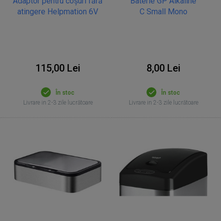
Adaptor pentru coșuri fără
Baterie GP Alkaline
atingere Helpmation 6V
C Small Mono
115,00 Lei
8,00 Lei
În stoc
În stoc
Livrare in 2-3 zile lucrătoare
Livrare in 2-3 zile lucrătoare