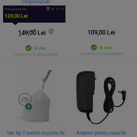
Simplehuman
Prețul promoțional
39 : 27 : 45
129,00 Lei
109,00 Lei
149,00
Lei
În stoc
În stoc
Livrare in 2-3 zile lucrătoare
Livrare in 2-3 zile lucrătoare
Sac tip Y pentru coșurile de
Adaptor pentru coșurile