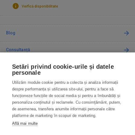
Verfică disponibilitate
Blog
Consultanță
Setări privind cookie-urile și datele
Cum cumpăr
personale
Utilizăm module cookie pentru a colecta și analiza informații
Contact
despre performanța și utilizarea site-ului, pentru a face să
funcționeze funcțiile de social media și pentru a îmbunătăți și
Contactați-ne
personaliza conținutul și reclamele. Cu consimțământ, putem,
de asemenea, transfera anumite informații personale către
info@robotworld.ro
platforme de marketing în scopuri de marketing.
Află mai multe
031 22 97 010
Lu-Vi 8:00—16:30