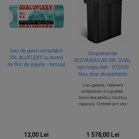
Saci de gunoi retractabili
Simplehuman
35L ALUFLEXY cu aromă
RECTANGULAR 58L DUAL,
de flori de pajiște - turcoaz
oțel negru mat - ST2043
Nou, doar despachetat
5 ani garanție, Tratament
antibacterian al suprafeței,
Deschidere atentă și liniștită a
capacului, Controlat prin voce
13,00 Lei
1 578,00 Lei