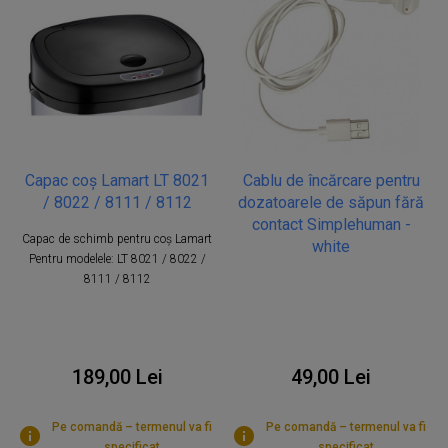
Capac coș Lamart LT 8021
Cablu de încărcare pentru
/ 8022 / 8111 / 8112
dozatoarele de săpun fără
contact Simplehuman -
Capac de schimb pentru coș Lamart
white
Pentru modelele: LT 8021 / 8022 /
8111 / 8112
189,00 Lei
49,00 Lei
Pe comandă – termenul va fi
Pe comandă – termenul va fi
specificat
specificat