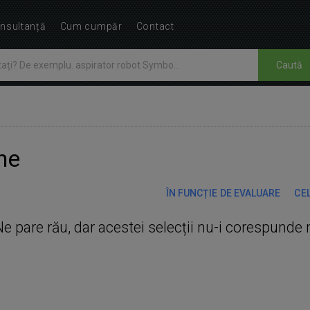
nsultanță
Cum cumpăr
Contact
Caută
ne
ÎN FUNCȚIE DE EVALUARE
CEL
Ne pare rău, dar acestei selecții nu-i corespunde 