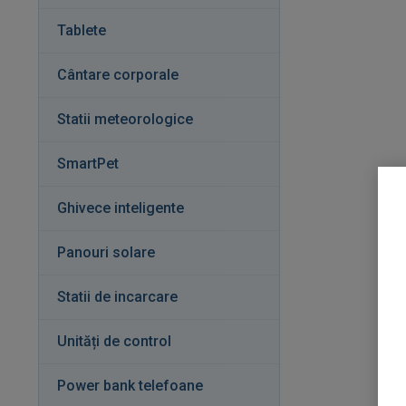
Tablete
Cântare corporale
Statii meteorologice
SmartPet
Ghivece inteligente
Panouri solare
Statii de incarcare
Unități de control
Power bank telefoane