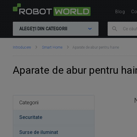
Blog
Co
ALEGEȚI DIN CATEGORII
Vă
Introducere
Smart Home
Aparate de abur pentru haine
aflați
aici:
Aparate de abur pentru hai
Categorii
Securitate
Surse de iluminat