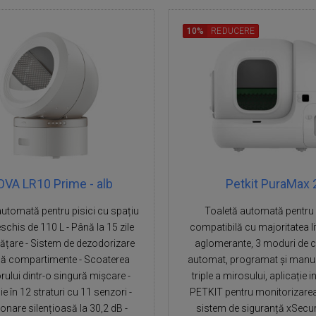
10%
REDUCERE
VA LR10 Prime - alb
Petkit PuraMax 
automată pentru pisici cu spațiu
Toaletă automată pentru p
chis de 110 L - Până la 15 zile
compatibilă cu majoritatea lit
rățare - Sistem de dezodorizare
aglomerante, 3 moduri de c
ă compartimente - Scoaterea
automat, programat și manua
rului dintr-o singură mișcare -
triple a mirosului, aplicație i
ie în 12 straturi cu 11 senzori -
PETKIT pentru monitorizarea u
onare silențioasă la 30,2 dB -
sistem de siguranță xSecu