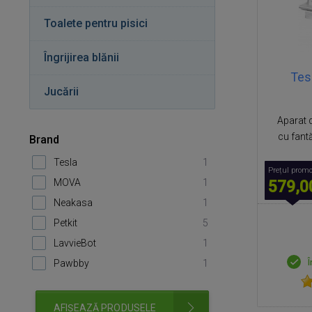
Toalete pentru pisici
Îngrijirea blănii
Tes
Jucării
Aparat 
cu fantă
Brand
Tesla
1
Prețul promo
MOVA
1
579,0
Neakasa
1
Petkit
5
LavvieBot
1
Pawbby
1
Î
AFIȘEAZĂ PRODUSELE