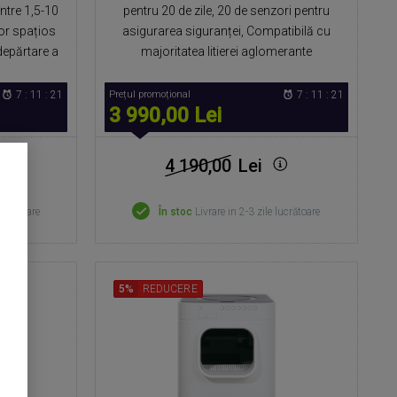
între 1,5-10
pentru 20 de zile, 20 de senzori pentru
ior spațios
asigurarea siguranței, Compatibilă cu
depărtare a
majoritatea litierei aglomerante
7 : 11 : 20
Prețul promoțional
7 : 11 : 20
3 990,00 Lei
4 190,00
Lei
lucrătoare
În stoc
Livrare in 2-3 zile lucrătoare
5%
REDUCERE