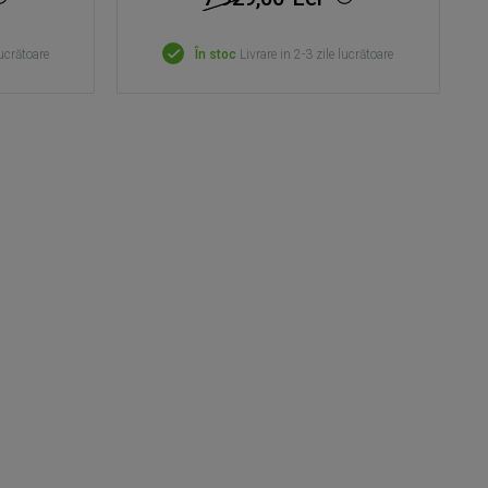
lucrătoare
În stoc
Livrare in 2-3 zile lucrătoare