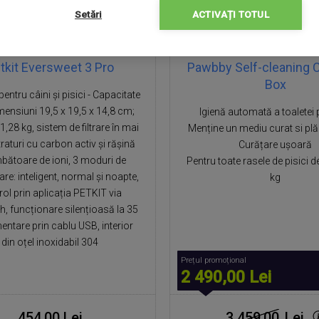
Setări
ACTIVAȚI TOTUL
tkit Eversweet 3 Pro
Pawbby Self-cleaning Ca
Box
entru câini și pisici - Capacitate
imensiuni 19,5 x 19,5 x 14,8 cm;
Igienă automată a toaletei p
1,28 kg, sistem de filtrare în mai
Menține un mediu curat si pl
raturi cu carbon activ și rășină
Curățare ușoară
bătoare de ioni, 3 moduri de
Pentru toate rasele de pisici de
re: inteligent, normal și noapte,
kg
rol prin aplicația PETKIT via
h, funcționare silențioasă la 35
mentare prin cablu USB, interior
din oțel inoxidabil 304
Prețul promoțional
2 490,00 Lei
454,00 Lei
3 459,00
Lei