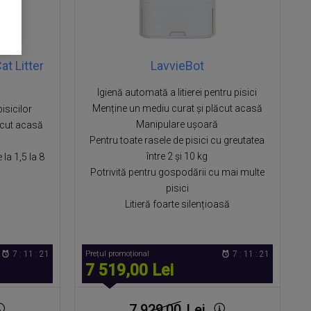
t Litter
LavvieBot
Igienă automată a litierei pentru pisici
Menține un mediu curat și plăcut acasă
isicilor
Manipulare ușoară
ăcut acasă
Pentru toate rasele de pisici cu greutatea
între 2 și 10 kg
 la 1,5 la 8
Potrivită pentru gospodării cu mai multe
pisici
Litieră foarte silențioasă
7 : 11 : 20
Prețul promoțional
7 : 11 : 20
7 519,00 Lei
7 929,00
Lei