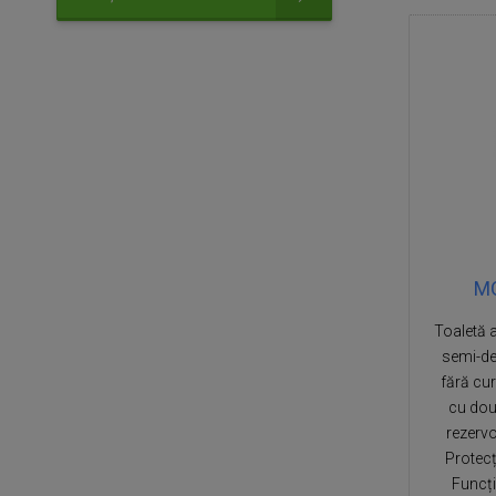
MO
Toaletă 
semi-des
fără cu
cu dou
rezervo
Protecț
Funcți