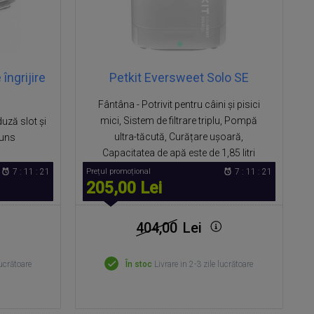
îngrijire
Petkit Eversweet Solo SE
Fântâna - Potrivit pentru câini și pisici
mici, Sistem de filtrare triplu, Pompă
uză slot și
ultra-tăcută, Curățare ușoară,
tuns
Capacitatea de apă este de 1,85 litri
7 : 11 : 20
Prețul promoțional
7 : 11 : 20
205,00 Lei
404,00
Lei
lucrătoare
În stoc
Livrare in 2-3 zile lucrătoare