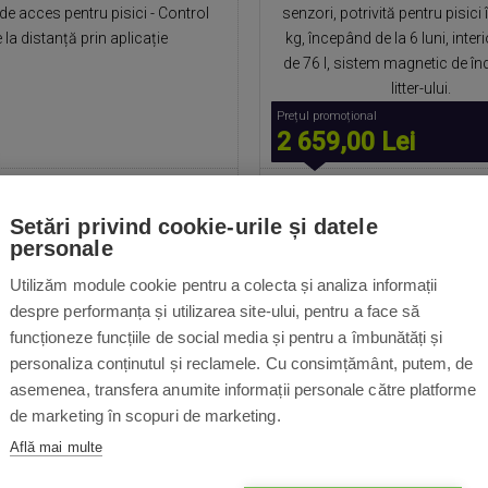
de acces pentru pisici - Control
senzori, potrivită pentru pisici 
 la distanță prin aplicație
kg, începând de la 6 luni, inter
de 76 l, sistem magnetic de în
litter-ului.
Prețul promoțional
2 659,00 Lei
2 703,00 Lei
2 959,00
Lei
Setări privind cookie-urile și datele
personale
n stoc
Livrare in 2-3 zile lucrătoare
În stoc
Livrare in 2-3 zile 
Utilizăm module cookie pentru a colecta și analiza informații
despre performanța și utilizarea site-ului, pentru a face să
funcționeze funcțiile de social media și pentru a îmbunătăți și
28%
REDUCERE
personaliza conținutul și reclamele. Cu consimțământ, putem, de
asemenea, transfera anumite informații personale către platforme
de marketing în scopuri de marketing.
Află mai multe