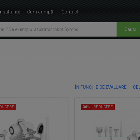
nsultanță
Cum cumpăr
Contact
Caută
ÎN FUNCȚIE DE EVALUARE
CEL
DUCERE
36%
REDUCERE