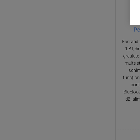
Pe
Fântână p
1,8 l; d
greutate 
multe st
schim
funcționa
cont
Bluetoot
dB, ali