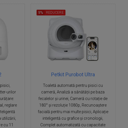
5%
REDUCERE
2
Petkit Purobot Ultra
isici,
Toaletă automată pentru pisici cu
ter-urilor
cameră, Analiză a sănătății pe baza
urățare:
fecalelor și urinei, Cameră cu rotație de
l, reglare
180° și rezoluție 1080p, Recunoaștere
nteligentă
facială pentru mai multe pisici, Aplicație
tilizării,
inteligentă cu grafice și cronologii,
re cu 11
Complet automatizată cu capacitate