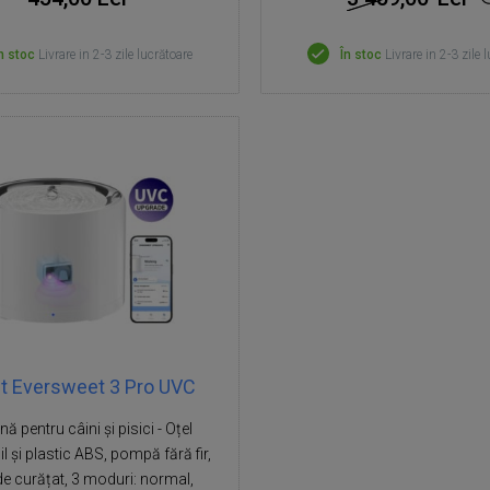
n stoc
Livrare in 2-3 zile lucrătoare
În stoc
Livrare in 2-3 zile 
it Eversweet 3 Pro UVC
ă pentru câini și pisici - Oțel
l și plastic ABS, pompă fără fir,
de curățat, 3 moduri: normal,