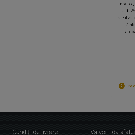
noapte,
sub 25 
sterilizar
7 zil
aplic
Pe c
Condiții de livrare
Vă vom da sfatur