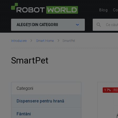
Blog
Co
ALEGEȚI DIN CATEGORII
Vă
Introducere
Smart Home
SmartPet
aflați
aici:
SmartPet
Categorii
17%
RE
Dispensere pentru hrană
Fântâni