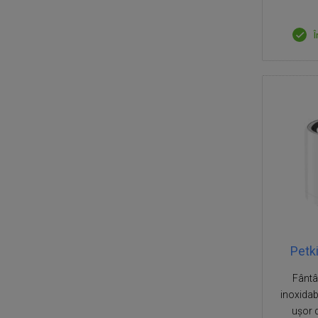
Î
Petk
Fântân
inoxidabi
ușor 