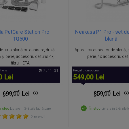
la PetCare Station Pro
Neakasa P1 Pro - set de 
TQ500
blană
de tuns blană cu aspirare, duză
Aparat cu aspirator de blană, d
 și perie, accesoriu de tuns 4x,
perie, 4x accesoriu de 
filtru HEPA
țional
7 : 11 : 20
Prețul promoțional
0 Lei
549,00 Lei
699,00
Lei
859,00
Lei
n stoc
Livrare in 2-3 zile lucrătoare
În stoc
Livrare in 2-3 zile 
2 recenzii