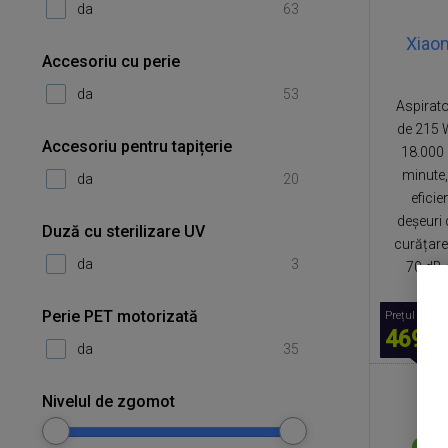
da
63
Xiao
Accesoriu cu perie
da
53
Aspirato
de 215 W
Accesoriu pentru tapițerie
18.000 
minute,
da
20
eficie
deșeuri 
Duză cu sterilizare UV
curățare
da
3
70 dB, 
Perie PET motorizată
Prețul promo
469,0
da
35
Nivelul de zgomot