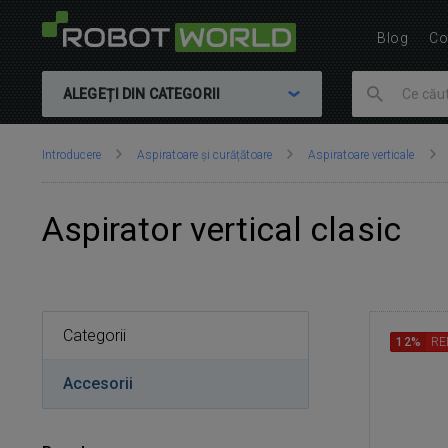
Blog
Co
ALEGEȚI DIN CATEGORII
Vă
Introducere
Aspiratoare și curățătoare
Aspiratoare verticale
aflați
aici:
Aspirator vertical clasic
Categorii
12%
RE
Accesorii