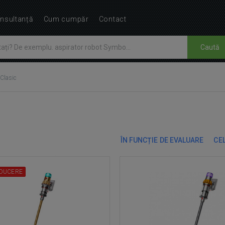
nsultanță
Cum cumpăr
Contact
Caută
Clasic
ÎN FUNCȚIE DE EVALUARE
CEL
DUCERE