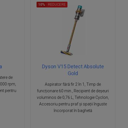
10%
REDUCERE
a
Dyson V15 Detect Absolute
Gold
utere de
 000 rpm,
Aspirator fără fir 2 în 1, Timp de
nt pentru
funcționare 60 min., Recipient de deșeuri
voluminos de 0,76 L, Tehnologie Cyclon,
Accesoriu pentru praf și spații înguste
încorporat în baghetă