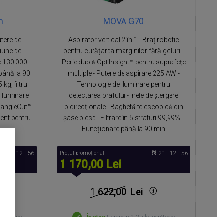
m
MOVA G70
utere de
Aspirator vertical 2 în 1 - Braț robotic
iune de
pentru curățarea marginilor fără goluri -
e 130.000
Perie dublă OptiInsight™ pentru suprafețe
până la 90
multiple - Putere de aspirare 225 AW -
 kg, filtru
Tehnologie de iluminare pentru
 iluminare
detectarea prafului - Inele de ștergere
TangleCut™
bidirecționale - Baghetă telescopică din
ient pentru
șase piese - Filtrare în 5 straturi 99,99% -
Funcționare până la 90 min
21 : 12 : 55
Prețul promoțional
21 : 12 : 55
1 170,00 Lei
1 622,00
Lei