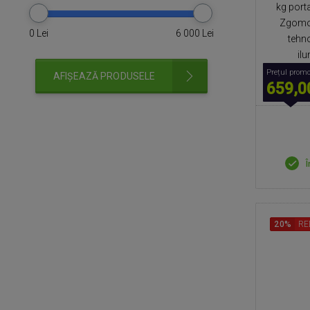
kg porta
Zgomot
0
Lei
6 000
Lei
tehn
il
Prețul promo
AFIȘEAZĂ PRODUSELE
659,0
Î
20%
RE