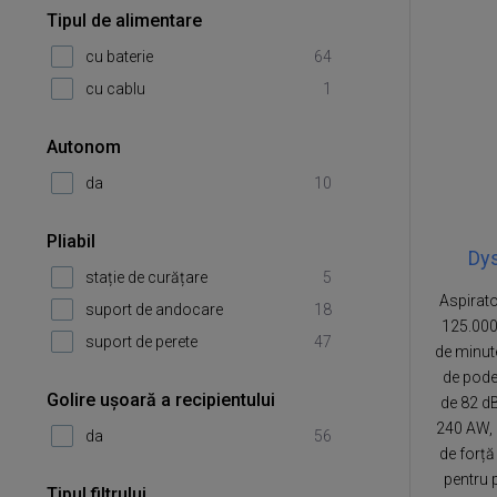
Tipul de alimentare
cu baterie
64
cu cablu
1
Autonom
da
10
Pliabil
Dys
stație de curățare
5
Aspirato
suport de andocare
18
125.000
suport de perete
47
de minut
de pode
Golire ușoară a recipientului
de 82 dB
240 AW, 
da
56
de forță
pentru 
Tipul filtrului