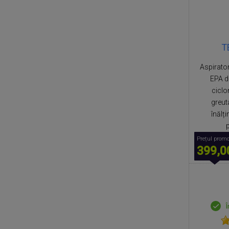
T
Aspirator
EPA de
ciclo
greut
înălți
p
Prețul promo
399,0
Î