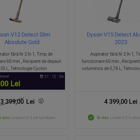
son V12 Detect Slim
Dyson V15 Detect Ab
Absolute Gold
2023
rator fără fir 2 în 1, Timp de
Aspirator fără fir 2 în 1, 
re 60 min., Recipient de deșeuri
funcționare 60 min., Recipient
,35 L, Tehnologie Cyclon
voluminos de 0,76 L, Tehnolo
țional
21 : 12 : 55
,00 Lei
3 399,00
Lei
4 399,00 Lei
n stoc
Livrare in 2-3 zile lucrătoare
În stoc
Livrare in 2-3 zile 