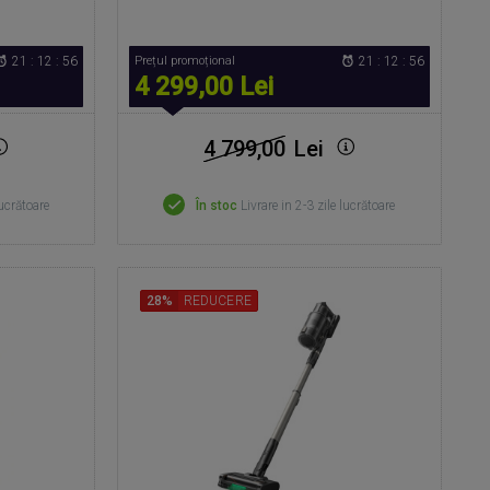
21 : 12 : 55
Prețul promoțional
21 : 12 : 55
4 299,00 Lei
4 799,00
Lei
lucrătoare
În stoc
Livrare in 2-3 zile lucrătoare
28%
REDUCERE