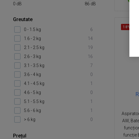
Î
0
dB
86
dB
Greutate
18%
RE
0 - 1.5 kg
6
1.6 - 2 kg
14
2.1 - 2.5 kg
19
2.6 - 3 kg
16
3.1 - 3.5 kg
7
3.6 - 4 kg
0
4.1 - 4.5 kg
1
4.6 - 5 kg
0
R
5.1 - 5.5 kg
1
5.6 - 6 kg
1
Aspirator
> 6 kg
0
AW, Bate
funcțio
funcție 
Prețul