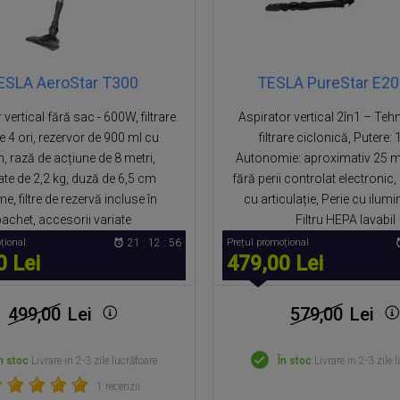
ESLA AeroStar T300
TESLA PureStar E20
 vertical fără sac - 600W, filtrare
Aspirator vertical 2în1 – Teh
 4 ori, rezervor de 900 ml cu
filtrare ciclonică, Putere:
n, rază de acțiune de 8 metri,
Autonomie: aproximativ 25 m
ate de 2,2 kg, duză de 6,5 cm
fără perii controlat electronic, 
me, filtre de rezervă incluse în
cu articulație, Perie cu ilumi
achet, accesorii variate
Filtru HEPA lavabil
țional
21 : 12 : 55
Prețul promoțional
0 Lei
479,00 Lei
499,00
Lei
579,00
Lei
n stoc
Livrare in 2-3 zile lucrătoare
În stoc
Livrare in 2-3 zile 
1 recenzii