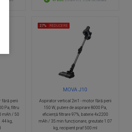
lucrătoare
În stoc
Livrare in 2-3 zile lucrătoare
27%
REDUCERE
MOVA J10
 fără perii
Aspirator vertical 2in1 - motor fără perii
 Pa, filtru
150 W, putere de aspirare 8000 Pa,
0 mAh / 50
eficiență filtrare 97%, baterie 4x2200
1.44 kg,
mAh / 35 min funcționare, greutate 1.07
l
kg, recipient praf 500 ml