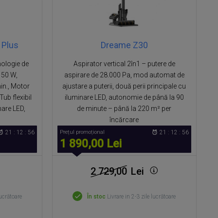
 Plus
Dreame Z30
nologie de
Aspirator vertical 2în1 – putere de
 150 W,
aspirare de 28.000 Pa, mod automat de
in., Motor
ajustare a puterii, două perii principale cu
Tub flexibil
iluminare LED, autonomie de până la 90
nare LED,
de minute – până la 220 m² per
încărcare
21 : 12 : 55
Prețul promoțional
21 : 12 : 55
1 890,00 Lei
2 729,00
Lei
lucrătoare
În stoc
Livrare in 2-3 zile lucrătoare