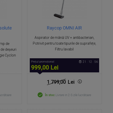
solute
Raycop OMNI AIR
Aspirator de mână UV + antibacterian,
Potrivit pentru toate tipurile de suprafețe,
Timp de
Filtru lavabil
 de deșeuri
gie Cyclon
Prețul promoțional
21 : 12 : 55
999,00 Lei
1 799,00
Lei
lucrătoare
În stoc
Livrare in 2-3 zile lucrătoare