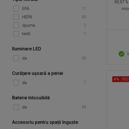
99,97 % 
EPA
11
mod
HEPA
49
spumă
2
textil
1
Iluminare LED
Î
da
36
Curățare ușoară a periei
6%
RED
da
7
Baterie înlocuibilă
da
49
Accesoriu pentru spații înguste