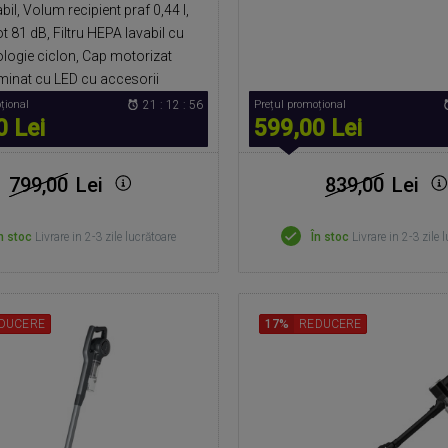
bil, Volum recipient praf 0,44 l,
 81 dB, Filtru HEPA lavabil cu
ologie ciclon, Cap motorizat
uminat cu LED cu accesorii
țional
21 : 12 : 55
Prețul promoțional
0 Lei
599,00 Lei
799,00
Lei
839,00
Lei
n stoc
Livrare in 2-3 zile lucrătoare
În stoc
Livrare in 2-3 zile 
DUCERE
17%
REDUCERE