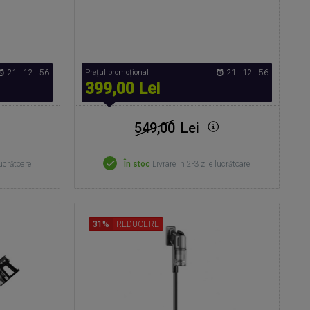
21 : 12 : 55
Prețul promoțional
21 : 12 : 55
399,00 Lei
549,00
Lei
lucrătoare
În stoc
Livrare in 2-3 zile lucrătoare
31%
REDUCERE