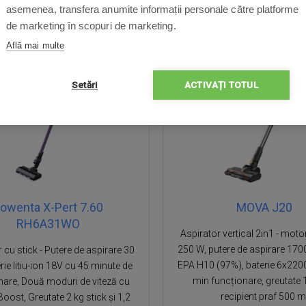
n stoc
Livrare in 2-3 zile lucrătoare
În stoc
Livrare in 2-3 zile 
asemenea, transfera anumite informații personale către platforme
de marketing în scopuri de marketing.
Află mai multe
DUCERE
29%
REDUCERE
Setări
ACTIVAȚI TOTUL
owenta X-Pert 7.60
MOVA J20
RH6A31WO
Aspirator vertical 2in1 - motor
250 W, putere de aspirare 17000
 cu stick - Putere de aspirare 30
EPA H10 (97%), baterie 6x220
rie litiu-ion 18V cu 45 minute de
min funcționare, greutate 
nare, Două moduri de viteză cu
recipient praf 500 m
Boost, Greutate 2 kg stick și 1,2