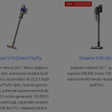
12%
REDUCERE
on V15 Detect Fluffy
Dreame R20 Ultr
r vertical 2în1 - Motor digital cu
Aspirator vertical 2 în 1 - p
 rpm, autonomie de până la 60
aspirare 200 AW, motor 120
e cu acumulator de 25,2 V, duză
autonomie 90 minute, recipie
a Fluffy Optic, nivel de zgomot
praf 0,6 l
, putere de aspirare enormă de
14 cicloni generează 100.000 G
 centrifugă, capacitate recipient
praf de 0,76 l, captează până la