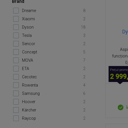
Brand
Dreame
8
Xiaomi
2
Dyson
18
Dy
Tesla
3
Sencor
2
Aspi
Concept
5
funcționa
MOVA
7
0
ETA
2
Prețul promo
2 999
Cecotec
2
Rowenta
4
Samsung
6
Hoover
2
Î
Kärcher
2
Raycop
2