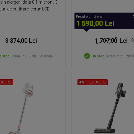
din alergeni de la 0,1 microni, 3
uri de curățare, ecran LCD
Prețul promoțional
1 590,00 Lei
3 874,00 Lei
1 797,00
Lei
n stoc
Livrare in 2-3 zile lucrătoare
În stoc
Livrare in 2-3 zile 
UCERE
4%
REDUCERE