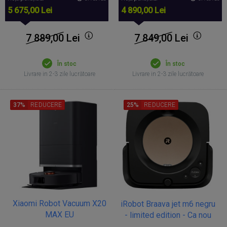
5 675,00 Lei
4 890,00 Lei
7 889,00
Lei
7 849,00
Lei
În stoc
În stoc
Livrare in 2-3 zile lucrătoare
Livrare in 2-3 zile lucrătoare
37%
REDUCERE
25%
REDUCERE
Xiaomi Robot Vacuum X20
iRobot Braava jet m6 negru
MAX EU
- limited edition - Ca nou