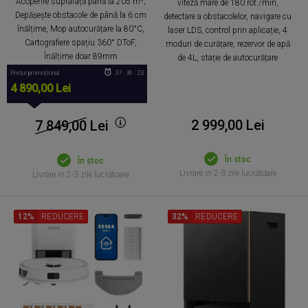
Acoperire suprafață până la 205 m²,
viteză mare de 180 rot./min,
Depășește obstacole de până la 6 cm
detectare a obstacolelor, navigare cu
înălțime, Mop autocurățare la 80°C,
laser LDS, control prin aplicație, 4
Cartografiere spațiu 360° DToF,
moduri de curățare, rezervor de apă
Înălțime doar 89mm
de 4L, stație de autocurățare
Prețul promoțional
37 : 36 : 22
4 890,00 Lei
2 999,00 Lei
7 849,00
Lei
În stoc
În stoc
Livrare in 2-3 zile lucrătoare
Livrare in 2-3 zile lucrătoare
12%
REDUCERE
32%
REDUCERE