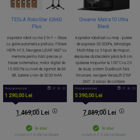
TESLA RoboStar iQ660
Dreame Matrix10 Ultra
Plus
Black
Aspirator robot cu mo 2-în-1 – Stație
Aspirator robotizat cu mop - putere
cu golire automată a prafului, Filtrare
de aspirație 30 000Pa, tehnologie
HEPA H13, Navigație LiDAR 360° cu
Multi-Mop cu 3 tipuri de mopuri,
memorie pentru hărți precise și
depășirea obstacolelor până la 8 cm,
trasee sistematice, motor digital de
spălarea mopurilor la 100°C cu 20
13.000 Pa cu nivel de zgomot de 65
de duze, sistem DuoBrush fără
dB, baterie Li-ion de 3200 mAh
încurcare, navigare VersaLift DToF
360°, 3 soluții de curățare
Prețul promoțional
37 : 36 : 22
Prețul promoțional
37 : 36 : 22
1 290,00 Lei
5 390,00 Lei
1 469,00
Lei
7 889,00
Lei
În stoc
În stoc
Livrare in 2-3 zile lucrătoare
Livrare in 2-3 zile lucrătoare