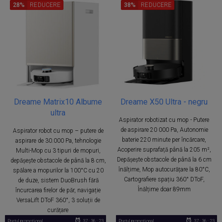
28%
REDUCERE
38%
REDUCERE
Dreame Matrix10 Albume
Dreame X50 Ultra - negru
ultra
Aspirator robotizat cu mop - Putere
de aspirare 20 000 Pa, Autonomie
Aspirator robot cu mop – putere de
baterie 220 minute per încărcare,
aspirare de 30.000 Pa, tehnologie
Acoperire suprafață până la 205 m²,
Multi-Mop cu 3 tipuri de mopuri,
Depășește obstacole de până la 6 cm
depășește obstacole de până la 8 cm,
înălțime, Mop autocurățare la 80°C,
spălare a mopurilor la 100°C cu 20
Cartografiere spațiu 360° DToF,
de duze, sistem DuoBrush fără
Înălțime doar 89mm
încurcarea firelor de păr, navigație
VersaLift DToF 360°, 3 soluții de
curățare
Prețul promoțional
37 : 36 : 22
Prețul promoțional
37 : 36 : 22