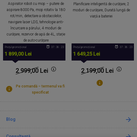
Aspirator robot cu mop – putere de
Planificare inteligentă de curățare, 2
aspirare 8000 Pa, mop rotativ la 180
moduri de curățare, Durată lungă de
rot/min, detectare a obstacolelor,
viață a bateriei
navigare laser LDS, tehnologie anti-
încurcare a părului, 4 moduri de
curățare, rezervor de apă de 4L, stație
de auto-curățare
Prețul promoțional
37 : 36 : 22
Prețul promoțional
37 : 36 : 22
1 649,25 Lei
1 899,00 Lei
2 199,00
Lei
2 999,00
Lei
Pe comandă – termenul va fi
specificat
Blog
Consultanță