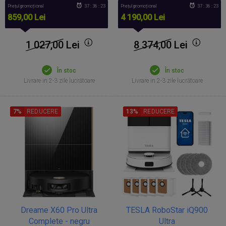
Prețul promoțional
37 : 36 : 22
Prețul promoțional
37 : 36 : 22
859,00 Lei
4 190,00 Lei
1 027,00
Lei
8 374,00
Lei
În stoc
În stoc
Livrare in 2-3 zile lucrătoare
Livrare in 2-3 zile lucrătoare
7%
REDUCERE
13%
REDUCERE
Dreame X60 Pro Ultra
TESLA RoboStar iQ900
Complete - negru
Ultra