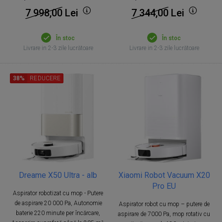
7 998,00
Lei
7 344,00
Lei
În stoc
În stoc
Livrare in 2-3 zile lucrătoare
Livrare in 2-3 zile lucrătoare
38%
REDUCERE
Dreame X50 Ultra - alb
Xiaomi Robot Vacuum X20
Pro EU
Aspirator robotizat cu mop - Putere
de aspirare 20 000 Pa, Autonomie
Aspirator robot cu mop – putere de
baterie 220 minute per încărcare,
aspirare de 7000 Pa, mop rotativ cu