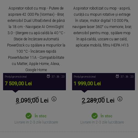
Aspirator robot cu mop - Putere de
Aspirator robotizat cu mop - aspiră,
aspirare 42 000 Pa (Vormax) - Braț
curăță cu mopuri rotative și extrage
extensibil Dual UltraExtend de până
în stație, motor digital 10 000 Pa,
la 18 cm - Navigație AI OmniSight
navigare laser 360° cu memorie, braț
3.0 - Ștergere cu apă caldă la 40 °C -
extensibil pentru mop, spălare mop
Stație de încărcare automată
în apă caldă, uscare cu aer cald,
PowerDock cu spălare a mopurilor la
aplicație mobilă, filtru HEPA H13
100 °C - Încărcare rapidă
PowerMaster 11A - Compatibilitate
cu Matter, Apple Home, Alexa,
Google Home
Prețul promoțional
37 : 36 : 22
Prețul promoțional
37 : 36 : 22
7 509,00 Lei
1 999,00 Lei
8 095,00
Lei
2 289,00
Lei
În stoc
În stoc
Livrare in 2-3 zile lucrătoare
Livrare in 2-3 zile lucrătoare