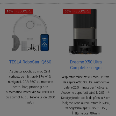
16%
REDUCERE
50%
REDUCERE
TESLA RoboStar iQ660
Dreame X50 Ultra
Complete - negru
Aspirator robotic cu mop 2in1,
vorbește ceh, filtrare HEPA H13,
Aspirator robotizat cu mop - Putere
navigare LiDAR 360° cu memorie
de aspirare 20 000 Pa, Autonomie
pentru hărți precise și rute
baterie 220 minute per încărcare,
sistematice, motor digital 13000 Pa
Acoperire suprafață până la 205 m²,
cu zgomot 65dB, baterie Li-ion 3200
Depășește obstacole de până la 6 cm
mAh
înălțime, Mop autocurățare la 80°C,
Cartografiere spațiu 360° DToF,
Înălțime doar 89mm