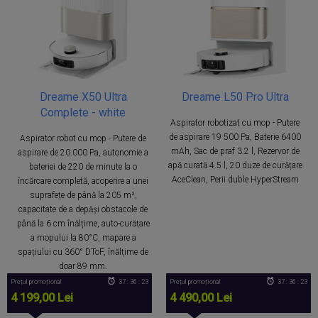
Dreame X50 Ultra
Dreame L50 Pro Ultra
Complete - white
Aspirator robotizat cu mop - Putere
de aspirare 19 500 Pa, Baterie 6400
Aspirator robot cu mop - Putere de
mAh, Sac de praf 3.2 l, Rezervor de
aspirare de 20.000 Pa, autonomie a
apă curată 4.5 l, 20 duze de curățare
bateriei de 220 de minute la o
AceClean, Perii duble HyperStream
încărcare completă, acoperire a unei
suprafețe de până la 205 m²,
capacitate de a depăși obstacole de
până la 6 cm înălțime, auto-curățare
a mopului la 80°C, mapare a
spațiului cu 360° DToF, înălțime de
doar 89 mm.
Prețul promoțional
37 : 36 : 22
Prețul promoțional
37 : 36 : 22
4 199,00 Lei
4 490,00 Lei