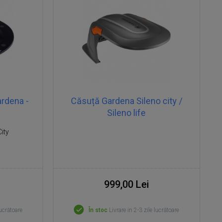
ardena -
Căsuță Gardena Sileno city /
Sileno life
ity
999,00 Lei
lucrătoare
În stoc
Livrare in 2-3 zile lucrătoare