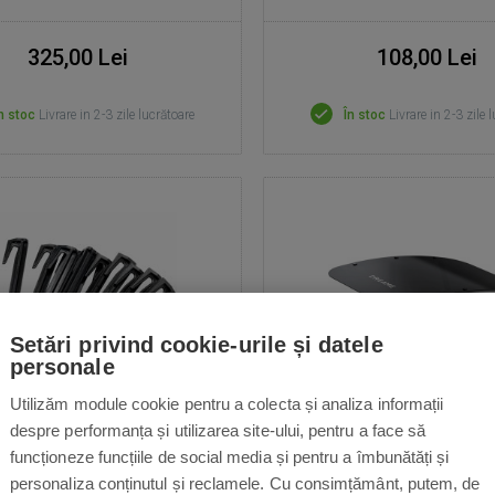
325,00 Lei
108,00 Lei
n stoc
Livrare in 2-3 zile lucrătoare
În stoc
Livrare in 2-3 zile 
Setări privind cookie-urile și datele
personale
Utilizăm module cookie pentru a colecta și analiza informații
despre performanța și utilizarea site-ului, pentru a face să
i pentru roboți de tuns
Garaj pentru Dreame
funcționeze funcțiile de social media și pentru a îmbunătăți și
iarba – 100 buc.
Pro/A2/V-Serie
personaliza conținutul și reclamele. Cu consimțământ, putem, de