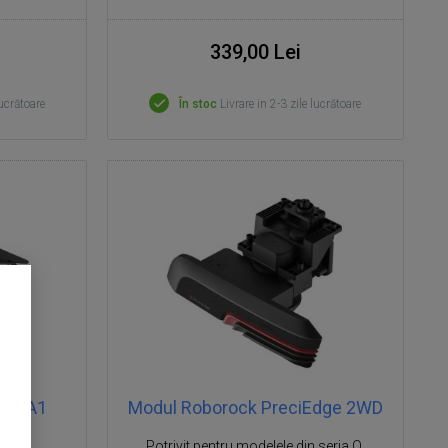
339,00 Lei
lucrătoare
În stoc
Livrare in 2-3 zile lucrătoare
 A1/A1
Modul Roborock PreciEdge 2WD
s
Potrivit pentru modelele din seria Q,