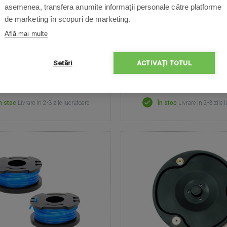
asemenea, transfera anumite informații personale către platforme
Fabricat din plastic durabil și
de marketing în scopuri de marketing.
protecție la soare și pl
Află mai multe
Setări
ACTIVAȚI TOTUL
68,60 Lei
804,00 Lei
n stoc
Livrare in 2-3 zile lucrătoare
În stoc
Livrare in 2-3 zile 