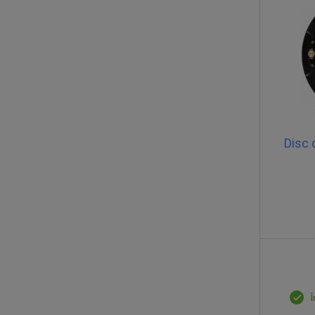
Disc 
Î