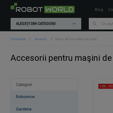
Blog
Co
ALEGEȚI DIN CATEGORII
Vă
Introducere
Accesorii
Maşini de tuns iarba robotizate
aflați
aici:
Accesorii pentru maşini de
Categorii
12%
RE
Robomow
Gardena