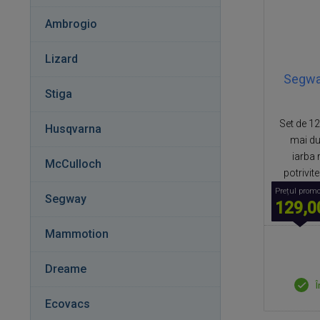
Ambrogio
Lizard
Segwa
Stiga
Set de 1
Husqvarna
mai du
iarba
McCulloch
potrivite
Prețul promo
Segway
129,0
Mammotion
Dreame
Î
Ecovacs