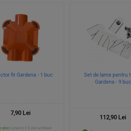
tor fir Gardena - 1 buc
Set de lame pentru t
Gardena - 9 bu
7,90 Lei
112,90 Lei
n stoc
Livrare in 2-3 zile lucrătoare