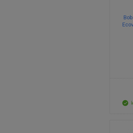
Bob
Ecov
Î