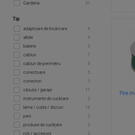
Gardena
31
Tip
adaptoare de încărcare
4
altele
4
baterie
3
cabluri
7
cabluri de perimetru
9
conectoare
5
conectori
3
căsuțe / garaje
11
Fire m
instrumente de curățare
2
lame / cuțite / discuri
16
perii
2
produse de curățare
3
roți / accesorii
3