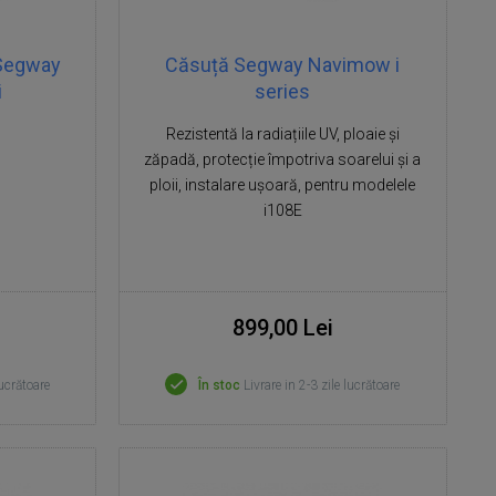
 Segway
Căsuță Segway Navimow i
i
series
Rezistentă la radiațiile UV, ploaie și
zăpadă, protecție împotriva soarelui și a
ploii, instalare ușoară, pentru modelele
i108E
899,00 Lei
lucrătoare
În stoc
Livrare in 2-3 zile lucrătoare