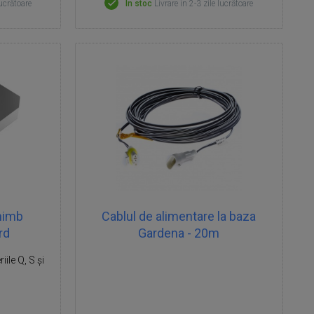
lucrătoare
În stoc
Livrare in 2-3 zile lucrătoare
chimb
Cablul de alimentare la baza
rd
Gardena - 20m
iile Q, S și