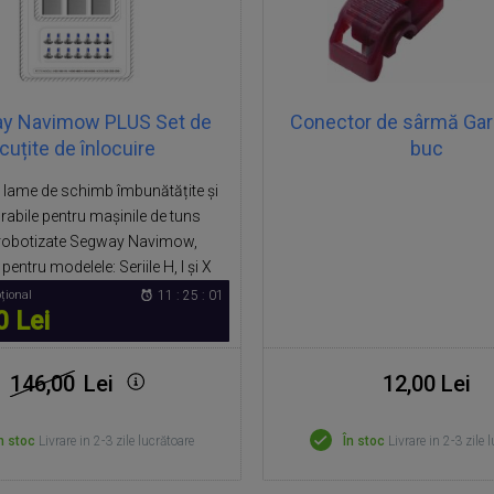
y Navimow PLUS Set de
Conector de sârmă Gar
cuțite de înlocuire
buc
2 lame de schimb îmbunătățite și
rabile pentru mașinile de tuns
 robotizate Segway Navimow,
 pentru modelele: Seriile H, I și X
țional
11 : 25 : 00
0 Lei
146,00
Lei
12,00 Lei
n stoc
Livrare in 2-3 zile lucrătoare
În stoc
Livrare in 2-3 zile 