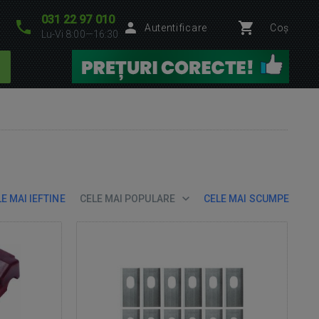
031 22 97 010
Autentificare
Coș
Lu-Vi 8:00—16:30
E MAI IEFTINE
CELE MAI POPULARE
CELE MAI SCUMPE