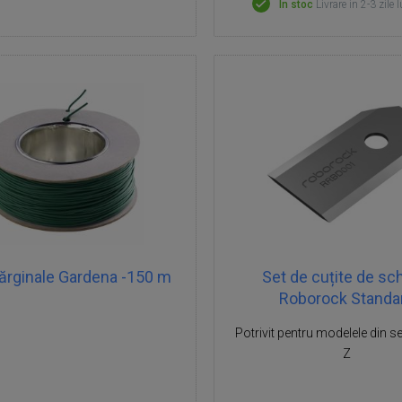
În stoc
Livrare in 2-3 zile 
ărginale Gardena -150 m
Set de cuțite de s
Roborock Standa
Potrivit pentru modelele din ser
Z