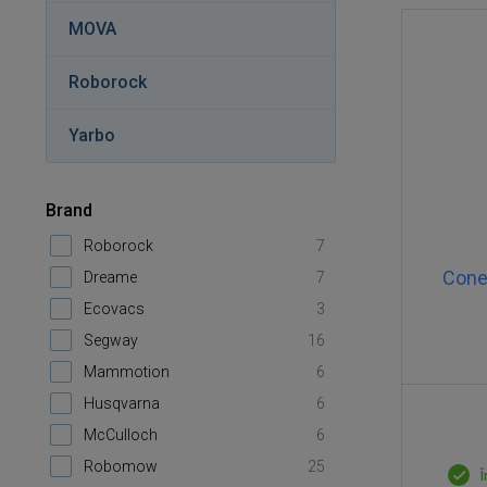
MOVA
Roborock
Yarbo
Brand
Roborock
7
Conec
Dreame
7
Ecovacs
3
Segway
16
Mammotion
6
Husqvarna
6
McCulloch
6
Robomow
25
Î