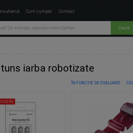
nsultanță
Cum cumpăr
Contact
Caută
 tuns iarba robotizate
ÎN FUNCȚIE DE EVALUARE
CEL
DUCERE