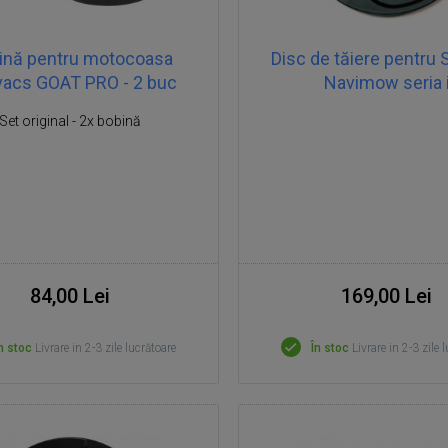
ină pentru motocoasa
Disc de tăiere pentru
acs GOAT PRO - 2 buc
Navimow seria 
Set original - 2x bobină
84,00 Lei
169,00 Lei
n stoc
Livrare in 2-3 zile lucrătoare
În stoc
Livrare in 2-3 zile 