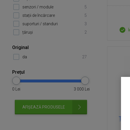
senzori / module
5
stații de încărcare
5
suporturi / standuri
3
Î
țăruși
2
Original
da
27
Prețul
0
Lei
3 000
Lei
AFIȘEAZĂ PRODUSELE
Țăruș