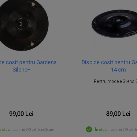
de cosit pentru Gardena
Disc de cosit pentru G
Sileno+
14 cm
Pentru modele Sileno C
99,00 Lei
89,00 Lei
n stoc
Livrare in 2-3 zile lucrătoare
În stoc
Livrare in 2-3 zile 