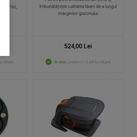
îmbunătățește calitatea tăierii de-a lungul
 puternic,
marginilor gazonului
oaie
524,00 Lei
lucrătoare
În stoc
Livrare in 2-3 zile lucrătoare