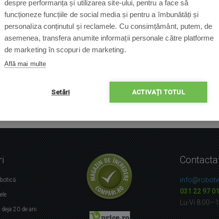
despre performanța și utilizarea site-ului, pentru a face să
funcționeze funcțiile de social media și pentru a îmbunătăți și
personaliza conținutul și reclamele. Cu consimțământ, putem, de
asemenea, transfera anumite informații personale către platforme
de marketing în scopuri de marketing.
Află mai multe
Setări
ACTIVAȚI TOTUL
i
Contacta
info@robotw
obotică
031 22 97 0
ele
Lu-Vi 8:00—
r
deja 20 de ani