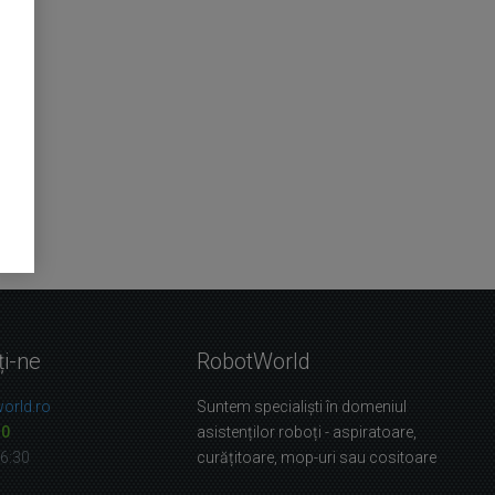
ți-ne
RobotWorld
orld.ro
Suntem specialiști în domeniul
10
asistenților roboți - aspiratoare,
16:30
curățitoare, mop-uri sau cositoare