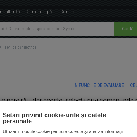
nsultanță
Cum cumpăr
Contact
Caută
Perii de păr electrice
ÎN FUNCȚIE DE EVALUARE
CEL
Ne pare rău, dar acestei selecții nu-i corespunde 
Setări privind cookie-urile și datele
personale
Utilizăm module cookie pentru a colecta și analiza informații