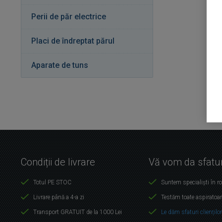
Perii de păr electrice
Placi de îndreptat părul
Aparate de tuns
Condiții de livrare
Vă vom da sfatur
Totul PE STOC
Suntem specialiști în r
Livrare până a 4-a zi
Testăm toate aspiratoar
Transport GRATUIT de la 1000 Lei
Le dăm sfaturi cliențilo