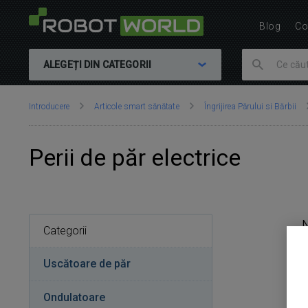
Blog
Co
ALEGEȚI DIN CATEGORII
Vă
Introducere
Articole smart sănătate
Îngrijirea Părului si Bărbii
aflați
aici:
Perii de păr electrice
Categorii
Uscătoare de păr
Ondulatoare