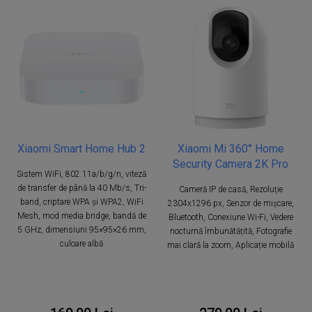
Xiaomi Smart Home Hub 2
Xiaomi Mi 360° Home
Security Camera 2K Pro
Sistem WiFi, 802.11a/b/g/n, viteză
de transfer de până la 40 Mb/s, Tri-
Cameră IP de casă, Rezoluție
band, criptare WPA și WPA2, WiFi
2304x1296 px, Senzor de mișcare,
Mesh, mod media bridge, bandă de
Bluetooth, Conexiune Wi-Fi, Vedere
5 GHz, dimensiuni 95×95×26 mm,
nocturnă îmbunătățită, Fotografie
culoare albă
mai clară la zoom, Aplicație mobilă