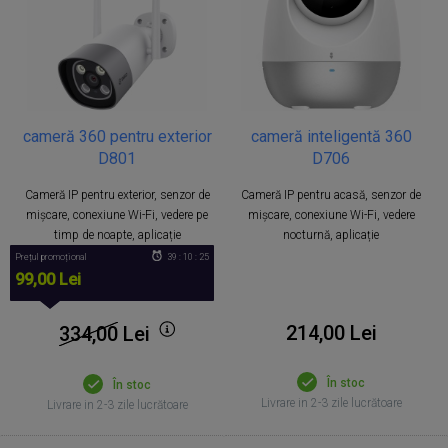
cameră 360 pentru exterior
cameră inteligentă 360
D801
D706
Cameră IP pentru exterior, senzor de
Cameră IP pentru acasă, senzor de
mișcare, conexiune Wi-Fi, vedere pe
mișcare, conexiune Wi-Fi, vedere
timp de noapte, aplicație
nocturnă, aplicație
Prețul promoțional
39 : 10 : 25
99,00 Lei
214,00 Lei
334,00
Lei
În stoc
În stoc
Livrare in 2-3 zile lucrătoare
Livrare in 2-3 zile lucrătoare