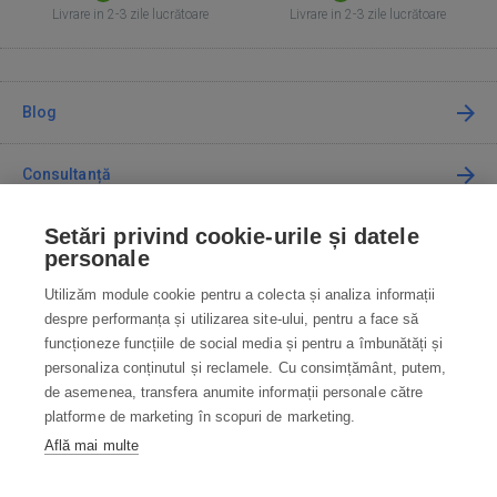
Livrare in 2-3 zile lucrătoare
Livrare in 2-3 zile lucrătoare
Blog
Consultanță
Setări privind cookie-urile și datele
Cum cumpăr
personale
Utilizăm module cookie pentru a colecta și analiza informații
Contact
despre performanța și utilizarea site-ului, pentru a face să
funcționeze funcțiile de social media și pentru a îmbunătăți și
Contactați-ne
personaliza conținutul și reclamele. Cu consimțământ, putem,
de asemenea, transfera anumite informații personale către
info@robotworld.ro
platforme de marketing în scopuri de marketing.
Află mai multe
031 22 97 010
Lu-Vi 8:00—16:30