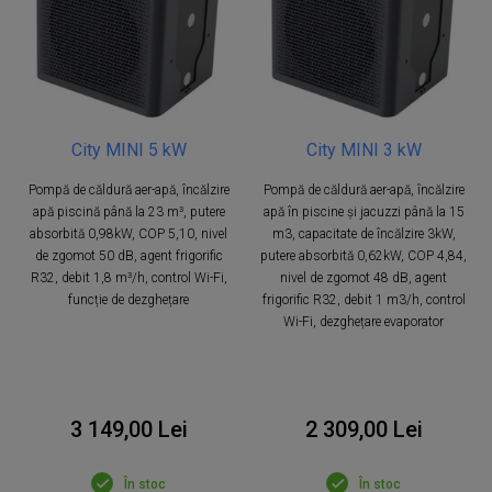
City MINI 5 kW
City MINI 3 kW
Pompă de căldură aer-apă, încălzire
Pompă de căldură aer-apă, încălzire
apă piscină până la 23 m³, putere
apă în piscine și jacuzzi până la 15
absorbită 0,98kW, COP 5,10, nivel
m3, capacitate de încălzire 3kW,
de zgomot 50 dB, agent frigorific
putere absorbită 0,62kW, COP 4,84,
R32, debit 1,8 m³/h, control Wi-Fi,
nivel de zgomot 48 dB, agent
funcție de dezghețare
frigorific R32, debit 1 m3/h, control
Wi-Fi, dezghețare evaporator
3 149,00 Lei
2 309,00 Lei
În stoc
În stoc