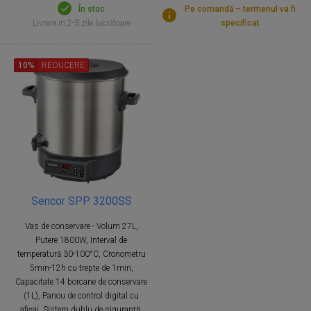
În stoc
Pe comandă – termenul va fi
Livrare in 2-3 zile lucrătoare
specificat
10%
REDUCERE
Sencor SPP 3200SS
Vas de conservare - Volum 27L,
Putere 1800W, Interval de
temperatură 30-100°C, Cronometru
5min-12h cu trepte de 1min,
Capacitate 14 borcane de conservare
(1L), Panou de control digital cu
afișaj, Sistem dublu de siguranță,