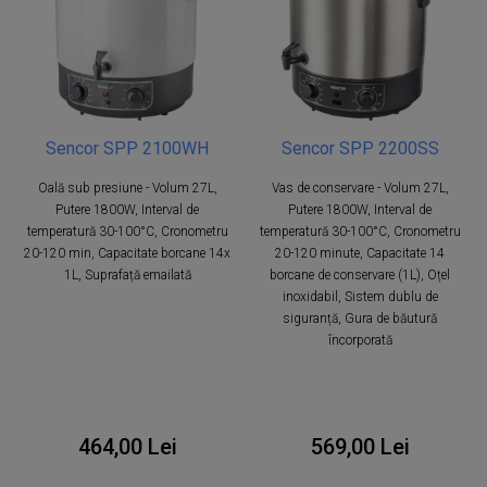
Sencor SPP 2100WH
Sencor SPP 2200SS
Oală sub presiune - Volum 27L,
Vas de conservare - Volum 27L,
Putere 1800W, Interval de
Putere 1800W, Interval de
temperatură 30-100°C, Cronometru
temperatură 30-100°C, Cronometru
20-120 min, Capacitate borcane 14x
20-120 minute, Capacitate 14
1L, Suprafață emailată
borcane de conservare (1L), Oțel
inoxidabil, Sistem dublu de
siguranță, Gura de băutură
încorporată
464,00 Lei
569,00 Lei