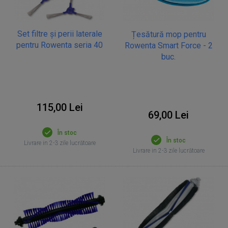
Set filtre și perii laterale
Țesătură mop pentru
pentru Rowenta seria 40
Rowenta Smart Force - 2
buc.
115,00 Lei
69,00 Lei
În stoc
În stoc
Livrare in 2-3 zile lucrătoare
Livrare in 2-3 zile lucrătoare