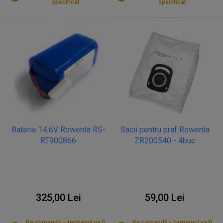
specificat
specificat
Baterie 14,6V Rowenta RS-
Sacii pentru praf Rowenta
RT900866
ZR200540 - 4buc
325,00 Lei
59,00 Lei
Pe comandă – termenul va fi
Pe comandă – termenul va fi