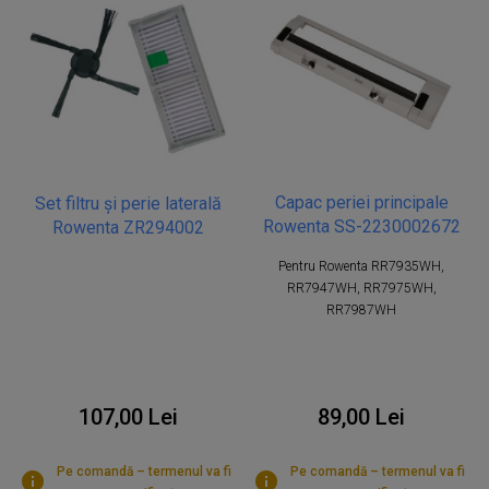
Capac periei principale
Set filtru și perie laterală
Rowenta SS-2230002672
Rowenta ZR294002
Pentru Rowenta RR7935WH,
RR7947WH, RR7975WH,
RR7987WH
107,00 Lei
89,00 Lei
Pe comandă – termenul va fi
Pe comandă – termenul va fi