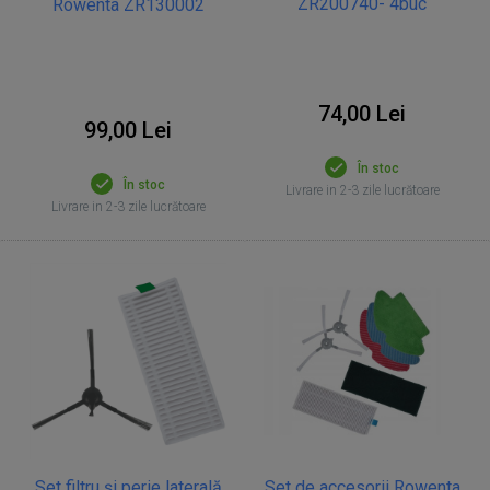
ZR200740- 4buc
Rowenta ZR130002
74,00 Lei
99,00 Lei
În stoc
În stoc
Livrare in 2-3 zile lucrătoare
Livrare in 2-3 zile lucrătoare
Set filtru și perie laterală
Set de accesorii Rowenta