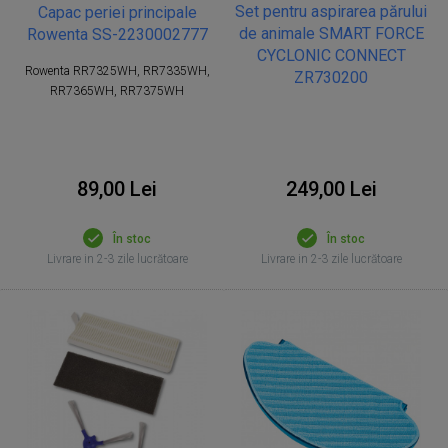
Set pentru aspirarea părului
Capac periei principale
de animale SMART FORCE
Rowenta SS-2230002777
CYCLONIC CONNECT
Rowenta RR7325WH, RR7335WH,
ZR730200
RR7365WH, RR7375WH
89,00 Lei
249,00 Lei
În stoc
În stoc
Livrare in 2-3 zile lucrătoare
Livrare in 2-3 zile lucrătoare