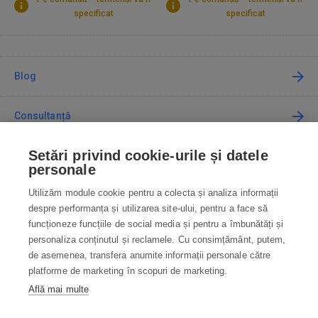
specificat
specificat
Blog
Consultanță
Setări privind cookie-urile și datele
Cum cumpăr
personale
Utilizăm module cookie pentru a colecta și analiza informații
Contact
despre performanța și utilizarea site-ului, pentru a face să
funcționeze funcțiile de social media și pentru a îmbunătăți și
Contactați-ne
personaliza conținutul și reclamele. Cu consimțământ, putem,
de asemenea, transfera anumite informații personale către
info@robotworld.ro
platforme de marketing în scopuri de marketing.
Află mai multe
031 22 97 010
Lu-Vi 8:00—16:30