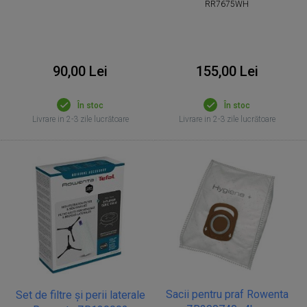
RR7675WH
90,00 Lei
155,00 Lei
În stoc
În stoc
Livrare in 2-3 zile lucrătoare
Livrare in 2-3 zile lucrătoare
Sacii pentru praf Rowenta
Set de filtre și perii laterale