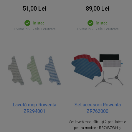
51,00 Lei
89,00 Lei
În stoc
În stoc
Livrare in 2-3 zile lucrătoare
Livrare in 2-3 zile lucrătoare
Lavetă mop Rowenta
Set accesorii Rowenta
ZR294001
ZR762000
Set lavetă mop, filtru și 2 perii laterale
pentru modelele RR7687WH și