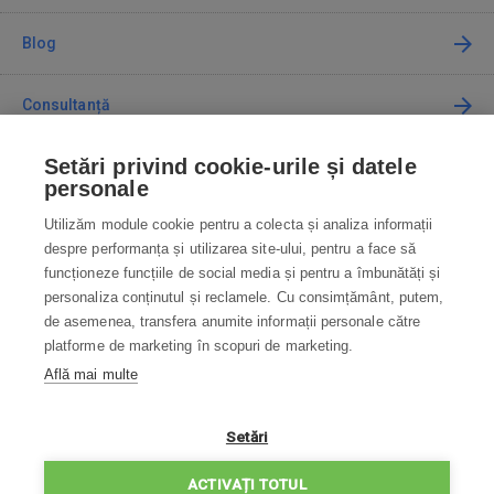
Blog
Consultanță
Setări privind cookie-urile și datele
Cum cumpăr
personale
Utilizăm module cookie pentru a colecta și analiza informații
Contact
despre performanța și utilizarea site-ului, pentru a face să
funcționeze funcțiile de social media și pentru a îmbunătăți și
Contactați-ne
personaliza conținutul și reclamele. Cu consimțământ, putem,
de asemenea, transfera anumite informații personale către
info@robotworld.ro
platforme de marketing în scopuri de marketing.
Află mai multe
031 22 97 010
Lu-Vi 8:00—16:30
TOATE CONTACTELE
Setări
POLITICA DE CONFIDENȚIALITATE
ACTIVAȚI TOTUL