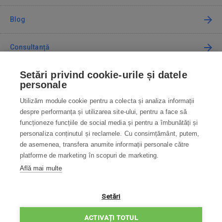
Blog
Consultanță
Setări privind cookie-urile și datele
Cum cumpăr
personale
Utilizăm module cookie pentru a colecta și analiza informații
Contact
despre performanța și utilizarea site-ului, pentru a face să
funcționeze funcțiile de social media și pentru a îmbunătăți și
Contactați-ne
personaliza conținutul și reclamele. Cu consimțământ, putem,
de asemenea, transfera anumite informații personale către
info@robotworld.ro
platforme de marketing în scopuri de marketing.
Află mai multe
031 22 97 010
Lu-Vi 8:00—16:30
TOATE CONTACTELE
Setări
POLITICA DE CONFIDENȚIALITATE
ACTIVAȚI TOTUL