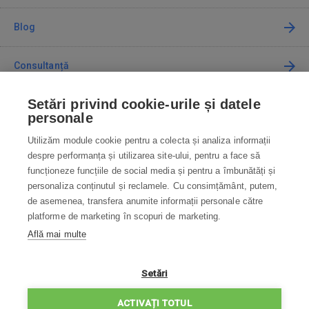
Blog
Consultanță
Setări privind cookie-urile și datele
Cum cumpăr
personale
Utilizăm module cookie pentru a colecta și analiza informații
Contact
despre performanța și utilizarea site-ului, pentru a face să
funcționeze funcțiile de social media și pentru a îmbunătăți și
Contactați-ne
personaliza conținutul și reclamele. Cu consimțământ, putem,
de asemenea, transfera anumite informații personale către
info@robotworld.ro
platforme de marketing în scopuri de marketing.
Află mai multe
031 22 97 010
Lu-Vi 8:00—16:30
TOATE CONTACTELE
Setări
POLITICA DE CONFIDENȚIALITATE
ACTIVAȚI TOTUL