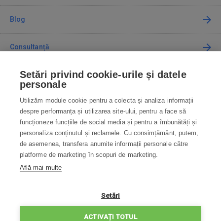
Blog
Consultanță
Setări privind cookie-urile și datele
Cum cumpăr
personale
Utilizăm module cookie pentru a colecta și analiza informații
Contact
despre performanța și utilizarea site-ului, pentru a face să
funcționeze funcțiile de social media și pentru a îmbunătăți și
Contactați-ne
personaliza conținutul și reclamele. Cu consimțământ, putem,
de asemenea, transfera anumite informații personale către
info@robotworld.ro
platforme de marketing în scopuri de marketing.
Află mai multe
031 22 97 010
Lu-Vi 8:00—16:30
TOATE CONTACTELE
Setări
POLITICA DE CONFIDENȚIALITATE
ACTIVAȚI TOTUL