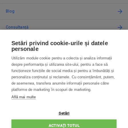
Blog
Consultanță
Setări privind cookie-urile și datele
Cum cumpăr
personale
Utilizăm module cookie pentru a colecta și analiza informații
Contact
despre performanța și utilizarea site-ului, pentru a face să
funcționeze funcțiile de social media și pentru a îmbunătăți și
Contactați-ne
personaliza conținutul și reclamele. Cu consimțământ, putem,
de asemenea, transfera anumite informații personale către
info@robotworld.ro
platforme de marketing în scopuri de marketing.
Află mai multe
031 22 97 010
Lu-Vi 8:00—16:30
TOATE CONTACTELE
Setări
POLITICA DE CONFIDENȚIALITATE
ACTIVAȚI TOTUL