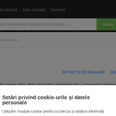
nsultanță
Cum cumpăr
Contact
Caută
ntibacteriene
ÎN FUNCȚIE DE EVALUARE
CEL
Ne pare rău, dar acestei selecții nu-i corespunde 
Setări privind cookie-urile și datele
personale
Utilizăm module cookie pentru a colecta și analiza informații