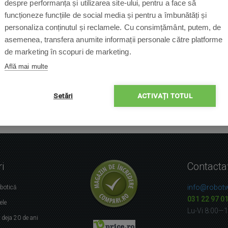
despre performanța și utilizarea site-ului, pentru a face să
funcționeze funcțiile de social media și pentru a îmbunătăți și
personaliza conținutul și reclamele. Cu consimțământ, putem, de
asemenea, transfera anumite informații personale către platforme
de marketing în scopuri de marketing.
Află mai multe
Setări
ACTIVAȚI TOTUL
i
Contacta
info@robotw
obotică
031 22 97 0
ele
Lu-Vi 8:00—
r
deja 20 de ani