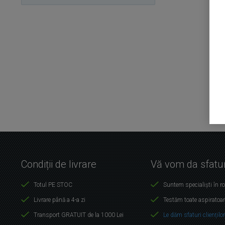
Condiții de livrare
Vă vom da sfatur
Totul PE STOC
Suntem specialiști în r
Livrare până a 4-a zi
Testăm toate aspiratoar
Transport GRATUIT de la 1000 Lei
Le dăm sfaturi cliențilo