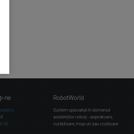
ți-ne
RobotWorld
orld.ro
Suntem specialiști în domeniul
10
asistenților roboți - aspiratoare,
16:30
curățitoare, mop-uri sau cositoare