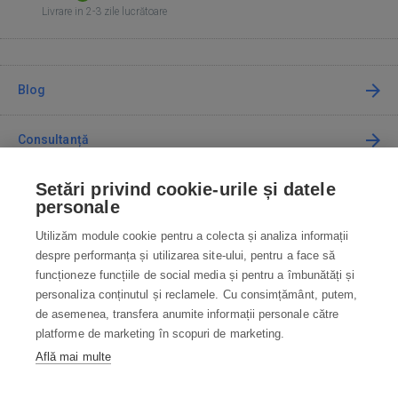
Livrare in 2-3 zile lucrătoare
Blog
Consultanță
Setări privind cookie-urile și datele
Cum cumpăr
personale
Utilizăm module cookie pentru a colecta și analiza informații
Contact
despre performanța și utilizarea site-ului, pentru a face să
funcționeze funcțiile de social media și pentru a îmbunătăți și
Contactați-ne
personaliza conținutul și reclamele. Cu consimțământ, putem,
de asemenea, transfera anumite informații personale către
info@robotworld.ro
platforme de marketing în scopuri de marketing.
Află mai multe
031 22 97 010
Lu-Vi 8:00—16:30