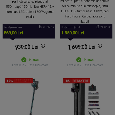
ml pentru praf, autonomie de până la
per încărcare, recipient praf
50 de minute, tub telescopic, filtru
550ml/apă 150ml, filtru HEPA 13 +
HEPA H13, turbocartăcuț UVC, perii
iluminare LED, putere 160W/zgomot
HardFloor și Carpet, accesoriu
80dB
flexibil.
Prețul promoțional
29 : 08 : 05
Prețul promoțional
29 : 08 : 05
869,00 Lei
1 359,00 Lei
939,00
Lei
1 699,00
Lei
În stoc
În stoc
Livrare in 2-3 zile lucrătoare
Livrare in 2-3 zile lucrătoare
17%
REDUCERE
18%
REDUCERE