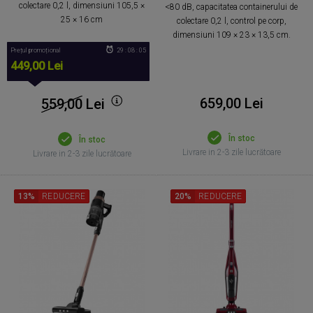
colectare 0,2 l, dimensiuni 105,5 ×
<80 dB, capacitatea containerului de
25 × 16 cm
colectare 0,2 l, control pe corp,
dimensiuni 109 × 23 × 13,5 cm.
Prețul promoțional
29 : 08 : 05
449,00 Lei
659,00 Lei
559,00
Lei
În stoc
În stoc
Livrare in 2-3 zile lucrătoare
Livrare in 2-3 zile lucrătoare
13%
REDUCERE
20%
REDUCERE