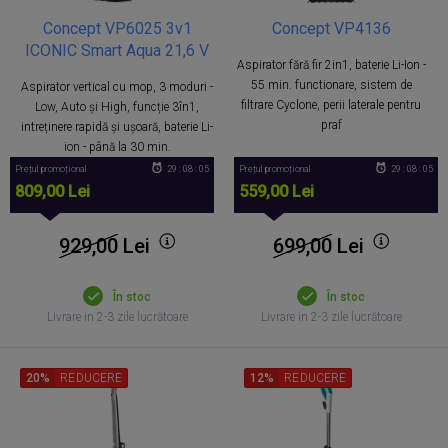
Concept VP6025 3v1
Concept VP4136
ICONIC Smart Aqua 21,6 V
Aspirator fără fir 2in1, baterie Li-Ion -
55 min. functionare, sistem de
Aspirator vertical cu mop, 3 moduri -
filtrare Cyclone, perii laterale pentru
Low, Auto și High, funcție 3în1,
praf
intreținere rapidă și ușoară, baterie Li-
ion - până la 30 min.
Prețul promoțional
29 : 08 : 05
Prețul promoțional
29 : 08 : 05
809,00 Lei
559,00 Lei
929,00
Lei
699,00
Lei
În stoc
În stoc
Livrare in 2-3 zile lucrătoare
Livrare in 2-3 zile lucrătoare
20%
REDUCERE
12%
REDUCERE