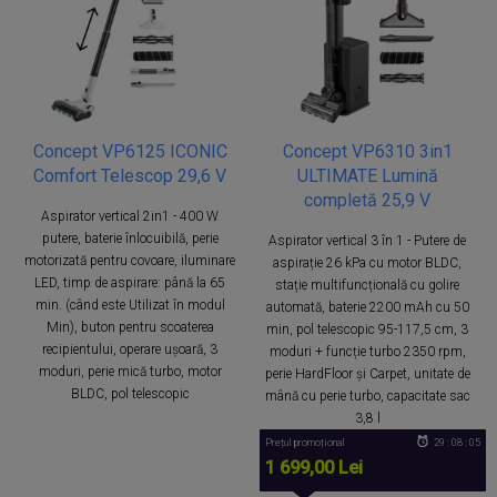
Concept VP6125 ICONIC
Concept VP6310 3in1
Comfort Telescop 29,6 V
ULTIMATE Lumină
completă 25,9 V
Aspirator vertical 2in1 - 400 W
putere, baterie înlocuibilă, perie
Aspirator vertical 3 în 1 - Putere de
motorizată pentru covoare, iluminare
aspirație 26 kPa cu motor BLDC,
LED, timp de aspirare: până la 65
stație multifuncțională cu golire
min. (când este Utilizat în modul
automată, baterie 2200 mAh cu 50
Min), buton pentru scoaterea
min, pol telescopic 95-117,5 cm, 3
recipientului, operare ușoară, 3
moduri + funcție turbo 2350 rpm,
moduri, perie mică turbo, motor
perie HardFloor și Carpet, unitate de
BLDC, pol telescopic
mână cu perie turbo, capacitate sac
3,8 l
Prețul promoțional
29 : 08 : 05
1 699,00 Lei