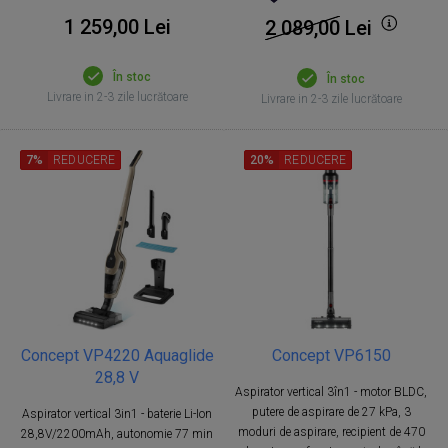
1 259,00 Lei
2 089,00
Lei
În stoc
În stoc
Livrare in 2-3 zile lucrătoare
Livrare in 2-3 zile lucrătoare
7%
REDUCERE
20%
REDUCERE
Concept VP4220 Aquaglide
Concept VP6150
28,8 V
Aspirator vertical 3în1 - motor BLDC,
putere de aspirare de 27 kPa, 3
Aspirator vertical 3in1 - baterie Li-Ion
moduri de aspirare, recipient de 470
28,8V/2200mAh, autonomie 77 min