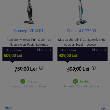
Concept VP4201
Concept CP2000
Aspirator wireless 3în1, Sistem de
Mop cu abur 2în1, Curățare eficientă
filtrare ciclon, Posibilitate mop
cu abur, Bogat în accesorii
Prețul promoțional
29 : 08 : 05
Prețul promoțional
29 : 08 : 05
609,00 Lei
439,00 Lei
759,00
Lei
499,00
Lei
În stoc
În stoc
Livrare in 2-3 zile lucrătoare
Livrare in 2-3 zile lucrătoare
Blog