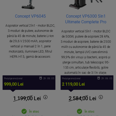
Concept VP6045
Concept VP6300 5în1
Ultimate Complete Pro
Aspirator vertical 2în1 - motor BLDC,
3 moduri de putere, autonomie de
Aspirator vertical 5în1 - motor BLDC
până la 45 de minute, baterie Li-Ion
de 500W, putere de aspirare 28 kPa,
de 29,6 V 2500 mAh, aspirator
3 moduri de aspirare, baterie de 2500
vertical și manual 2 în 1, perie
mAh cu autonomie de până la 45 de
motorizată, iluminare LED, filtrul
minute, lampă UVC care elimină
HEPA H13, gamă de accesorii.
99,9% din viruși și bacterii, aspiră și
șterge simultan, tub telescopic 95-
135 cm, articulație flexibilă, golire
automată în sac de 3 l în stație.
Prețul promoțional
29 : 08 : 05
Prețul promoțional
29 : 08 : 05
999,00 Lei
2 119,00 Lei
1 199,00
Lei
2 584,00
Lei
În stoc
În stoc