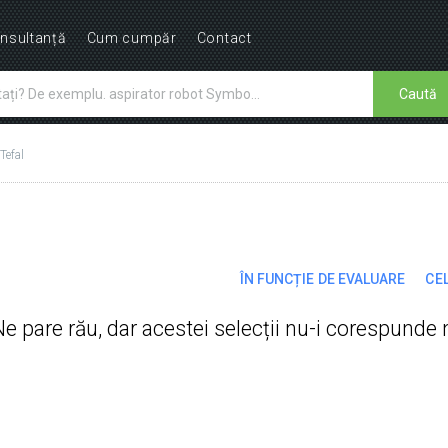
nsultanță
Cum cumpăr
Contact
Caută
Tefal
ÎN FUNCȚIE DE EVALUARE
CEL
Ne pare rău, dar acestei selecții nu-i corespunde 