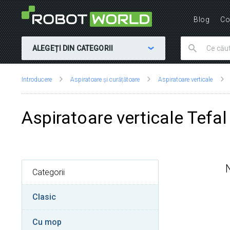
Blog
Co
ALEGEȚI DIN CATEGORII
Vă
Introducere
Aspiratoare și curățătoare
Aspiratoare verticale
aflați
aici:
Aspiratoare verticale Tefal
Categorii
Clasic
Cu mop