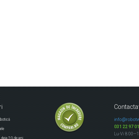
i
Contacta
info@robotw
obotică
031 22 97 0
ele
Lu-Vi 8:00—
r
deja 20 de ani