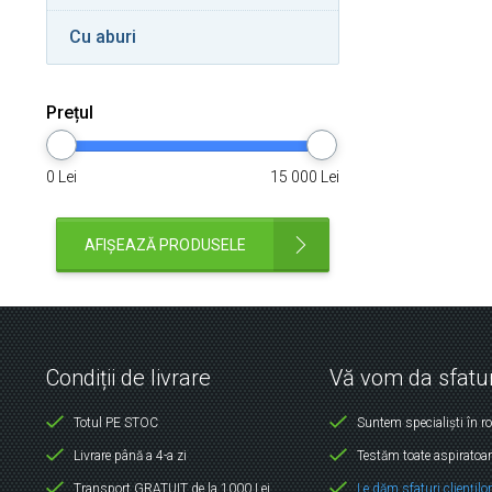
Cu aburi
Prețul
0
Lei
15 000
Lei
AFIȘEAZĂ PRODUSELE
Condiții de livrare
Vă vom da sfatur
Totul PE STOC
Suntem specialiști în r
Livrare până a 4-a zi
Testăm toate aspiratoar
Transport GRATUIT de la 1000 Lei
Le dăm sfaturi cliențilo