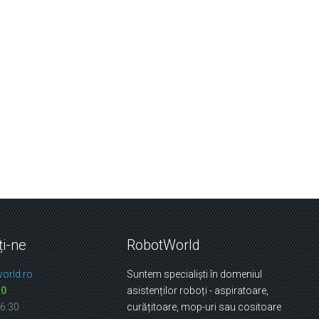
ți-ne
RobotWorld
orld.ro
Suntem specialiști în domeniul
10
asistenților roboți - aspiratoare,
16:30
curățitoare, mop-uri sau cositoare