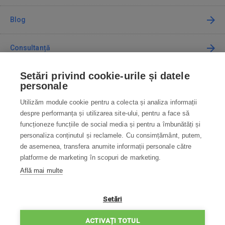
Blog
Consultanță
Setări privind cookie-urile și datele
Cum cumpăr
personale
Utilizăm module cookie pentru a colecta și analiza informații
Contact
despre performanța și utilizarea site-ului, pentru a face să
funcționeze funcțiile de social media și pentru a îmbunătăți și
Contactați-ne
personaliza conținutul și reclamele. Cu consimțământ, putem,
de asemenea, transfera anumite informații personale către
info@robotworld.ro
platforme de marketing în scopuri de marketing.
Află mai multe
031 22 97 010
Lu-Vi 8:00—16:30
TOATE CONTACTELE
Setări
POLITICA DE CONFIDENȚIALITATE
ACTIVAȚI TOTUL