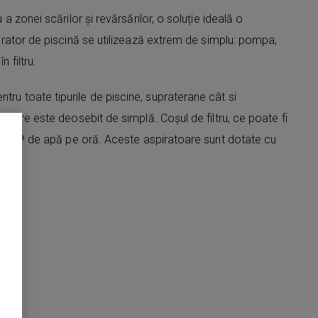
a zonei scărilor și revărsărilor, o soluție ideală o
spirator de piscină se utilizează extrem de simplu: pompa,
 filtru.
ru toate tipurile de piscine, supraterane cât si
atoare este deosebit de simplă. Coșul de filtru, ce poate fi
 la 15m³ de apă pe oră. Aceste aspiratoare sunt dotate cu