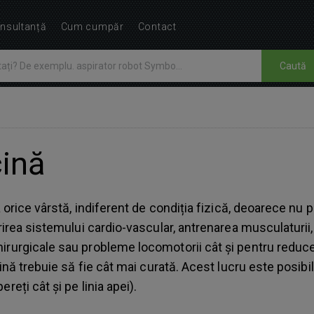
nsultanță
Cum cumpăr
Contact
Caută
cină
la orice vârstă, indiferent de condiția fizică, deoarece n
ărirea sistemului cardio-vascular, antrenarea musculaturii
irurgicale sau probleme locomotorii cât și pentru reduce
cină trebuie să fie cât mai curată. Acest lucru este posibi
reți cât și pe linia apei).