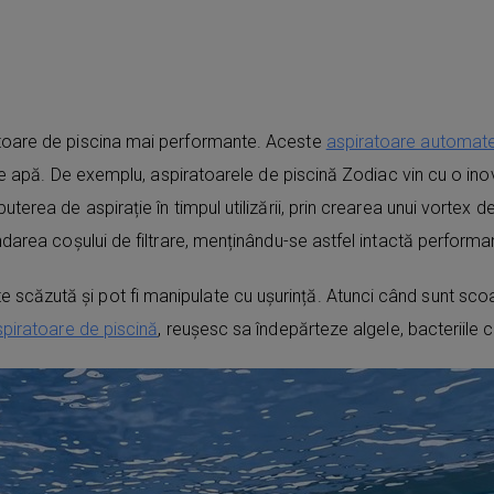
ratoare de piscina mai performante. Aceste
aspiratoare automat
ia de apă. De exemplu, aspiratoarele de piscină Zodiac vin cu o i
erea de aspirație în timpul utilizării, prin crearea unui vortex de 
ndarea coșului de filtrare, menținându-se astfel intactă performan
scăzută și pot fi manipulate cu ușurință. Atunci când sunt scoa
spiratoare de piscină
, reușesc sa îndepărteze algele, bacteriile câ