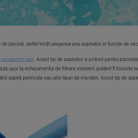
 piscină, astfel încât alegerea unui aspirator, în funcție de nece
r semiautomatic
. Acest tip de aspirator e potrivit pentru piscin
șor la echipamentul de filtrare existent, putând fi folosite la
aspiră pietricele sau alte tipuri de murdării. Acest tip de aspi