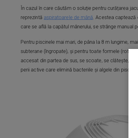
În cazul în care căutăm o soluție pentru curățarea jacuz
reprezintă
aspiratoarele de mână
. Acestea captează cu
care se află la capătul mânerului, se strânge manual pen
Pentru piscinele mai mari, de pâna la 8 m lungime, mai
subterane (îngropate), și pentru toate formele (rotundă
accesat din partea de sus, se scoate, se clătește, apoi
perii active care elimină bacteriile și algele din piscină