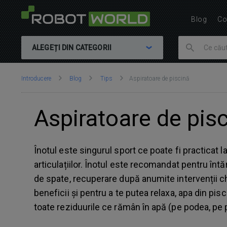
Blog
Co
ALEGEȚI DIN CATEGORII
Vă
Introducere
Blog
Tips
Aspiratoare de piscină
aflați
aici:
Aspiratoare de pis
Înotul este singurul sport ce poate fi practicat 
articulațiilor. Înotul este recomandat pentru înt
de spate, recuperare după anumite intervenții ch
beneficii și pentru a te putea relaxa, apa din pis
toate reziduurile ce rămân în apă (pe podea, pe pe