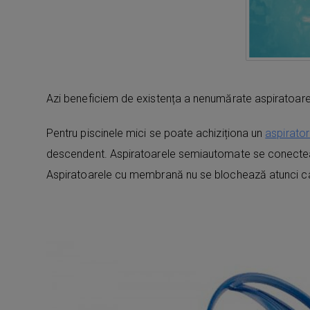
Azi beneficiem de existența a nenumărate aspiratoare de
Pentru piscinele mici se poate achiziționa un
aspirato
descendent. Aspiratoarele semiautomate se conectează u
Aspiratoarele cu membrană nu se blochează atunci când 