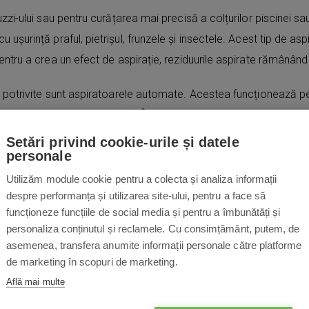
zi-ului sau pentru curățarea mai precisă a colțurilor piscinei sau 
 ușurință praful, pietrișul, frunzele și insectele. Acest tip de a
tru a crea un efect de aspirație, reziduurile aspirate rămânând în
 potrivite sunt aspiratoarele automate. Acestea funcționează pent
, ovală sau dreptunghiulară). Întreținerea acestor tipuri de aspir
 se lasă la uscat. Coșurile sunt mari, rezistente, filtrând până
Setări privind cookie-urile și datele
personale
. Murdăria este astfel îndepărtată rapid și eficient.
Utilizăm module cookie pentru a colecta și analiza informații
despre performanța și utilizarea site-ului, pentru a face să
funcționeze funcțiile de social media și pentru a îmbunătăți și
personaliza conținutul și reclamele. Cu consimțământ, putem, de
asemenea, transfera anumite informații personale către platforme
de marketing în scopuri de marketing.
Află mai multe