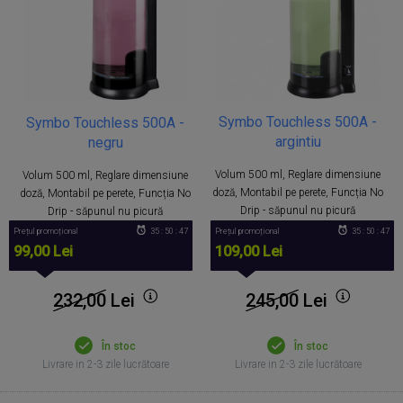
Symbo Touchless 500A -
Symbo Touchless 500A -
argintiu
negru
Volum 500 ml, Reglare dimensiune
Volum 500 ml, Reglare dimensiune
doză, Montabil pe perete, Funcția No
doză, Montabil pe perete, Funcția No
Drip - săpunul nu picură
Drip - săpunul nu picură
Prețul promoțional
35 : 50 : 47
Prețul promoțional
35 : 50 : 47
99,00 Lei
109,00 Lei
232,00
Lei
245,00
Lei
În stoc
În stoc
Livrare in 2-3 zile lucrătoare
Livrare in 2-3 zile lucrătoare