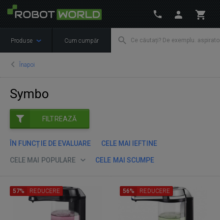
Produse
Cum cumpăr
Înapoi
Symbo
FILTREAZĂ
ÎN FUNCȚIE DE EVALUARE
CELE MAI IEFTINE
CELE MAI POPULARE
CELE MAI SCUMPE
57%
REDUCERE
56%
REDUCERE