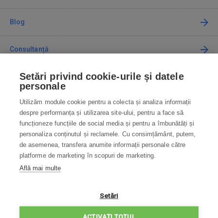
Blog
Consultanță
Setări privind cookie-urile și datele
Cum cumpăr
personale
Utilizăm module cookie pentru a colecta și analiza informații
Contact
despre performanța și utilizarea site-ului, pentru a face să
funcționeze funcțiile de social media și pentru a îmbunătăți și
Contactați-ne
personaliza conținutul și reclamele. Cu consimțământ, putem,
de asemenea, transfera anumite informații personale către
info@robotworld.ro
platforme de marketing în scopuri de marketing.
Află mai multe
031 22 97 010
Lu-Vi 8:00—16:30
TOATE CONTACTELE
Setări
POLITICA DE CONFIDENȚIALITATE
ACTIVAȚI TOTUL