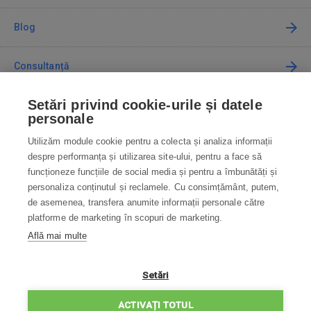
Blog
Consultanță
Setări privind cookie-urile și datele
Cum cumpăr
personale
Utilizăm module cookie pentru a colecta și analiza informații
Contact
despre performanța și utilizarea site-ului, pentru a face să
funcționeze funcțiile de social media și pentru a îmbunătăți și
Contactați-ne
personaliza conținutul și reclamele. Cu consimțământ, putem,
de asemenea, transfera anumite informații personale către
info@robotworld.ro
platforme de marketing în scopuri de marketing.
Află mai multe
031 22 97 010
Lu-Vi 8:00—16:30
TOATE CONTACTELE
Setări
POLITICA DE CONFIDENȚIALITATE
ACTIVAȚI TOTUL