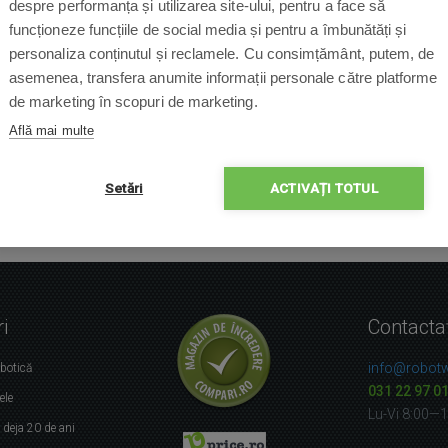
despre performanța și utilizarea site-ului, pentru a face să
funcționeze funcțiile de social media și pentru a îmbunătăți și
personaliza conținutul și reclamele. Cu consimțământ, putem, de
asemenea, transfera anumite informații personale către platforme
de marketing în scopuri de marketing.
Află mai multe
Setări
ACTIVAȚI TOTUL
i
Contacta
info@robotw
obotică
031 22 97 0
ele
Lu-Vi 8:00—
r
deja 20 de ani