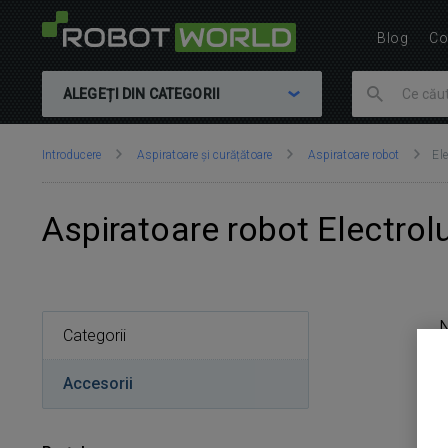
Blog
Co
ALEGEȚI DIN CATEGORII
Vă
Introducere
Aspiratoare și curățătoare
Aspiratoare robot
Ele
aflați
aici:
Aspiratoare robot Electrol
Categorii
Accesorii