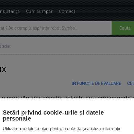
nsultanță
Cum cumpăr
Contact
Caută
ctrolux
ux
ÎN FUNCȚIE DE EVALUARE
CEL
Ne pare rău, dar acestei selecții nu-i corespunde 
Setări privind cookie-urile și datele
personale
Utilizăm module cookie pentru a colecta și analiza informații