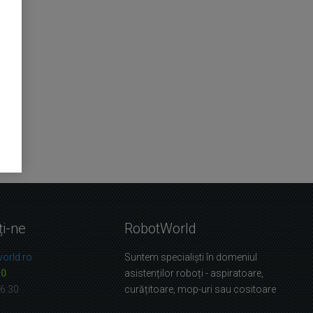
ți-ne
RobotWorld
orld.ro
Suntem specialiști în domeniul
10
asistenților roboți - aspiratoare,
16:30
curățitoare, mop-uri sau cositoare