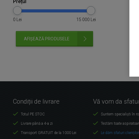
Prețul
0
Lei
15 000
Lei
AFIȘEAZĂ PRODUSELE
Condiții de livrare
Vă vom da sfatur
Totul PE STOC
Suntem specialiști în r
Livrare până a 4-a zi
Testăm toate aspiratoar
Transport GRATUIT de la 1000 Lei
Le dăm sfaturi cliențilo