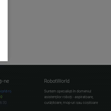
ți-ne
RobotWorld
orld.ro
Suntem specialiști în domeniul
10
asistenților roboți - aspiratoare,
16:30
curățitoare, mop-uri sau cositoare