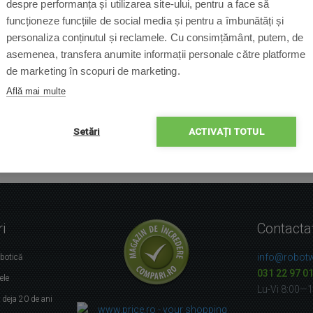
despre performanța și utilizarea site-ului, pentru a face să
funcționeze funcțiile de social media și pentru a îmbunătăți și
personaliza conținutul și reclamele. Cu consimțământ, putem, de
asemenea, transfera anumite informații personale către platforme
de marketing în scopuri de marketing.
Află mai multe
Setări
ACTIVAȚI TOTUL
i
Contacta
info@robotw
obotică
031 22 97 0
ele
Lu-Vi 8:00—
r
deja 20 de ani