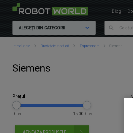
Blog
Co
ALEGEȚI DIN CATEGORII
Vă
Introducere
Bucătărie robotică
Espressoare
Siemens
aflați
aici:
Siemens
Prețul
0
Lei
15 000
Lei
AFIȘEAZĂ PRODUSELE