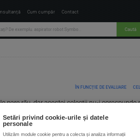
nsultanță
Cum cumpăr
Contact
Caută
ÎN FUNCȚIE DE EVALUARE
CEL
Ne pare rău, dar acestei selecții nu-i corespunde 
Setări privind cookie-urile și datele
personale
Utilizăm module cookie pentru a colecta și analiza informații