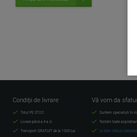
Condiții de livrare
Vă vom da sfatur
Totul PE STOC
Suntem specialiști în r
Livrare până a 4-a zi
Testăm toate aspiratoar
Transport GRATUIT de la 1000 Lei
Le dăm sfaturi cliențilo