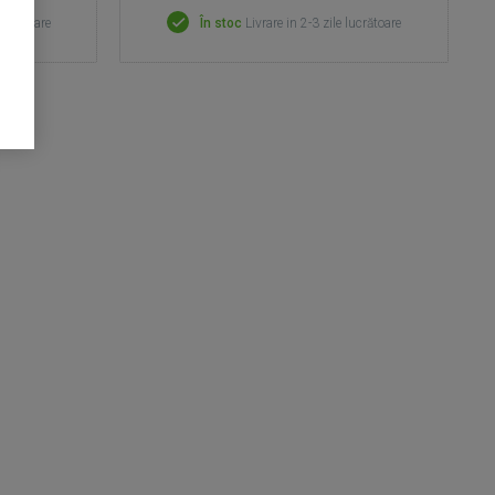
lucrătoare
În stoc
Livrare in 2-3 zile lucrătoare