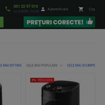
031 22 97 010
Autentificare
Coș
Lu-Vi 8:00—16:30
E MAI IEFTINE
CELE MAI POPULARE
CELE MAI SCUMPE
3%
REDUCERE