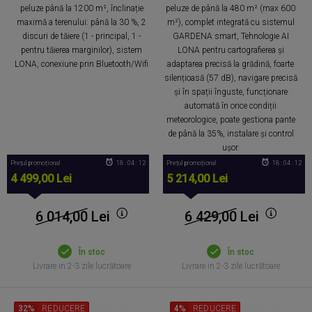
peluze până la 1200 m², înclinație
peluze de până la 480 m² (max 600
maximă a terenului: până la 30 %, 2
m²), complet integrată cu sistemul
discuri de tăiere (1 - principal, 1 -
GARDENA smart, Tehnologie AI
pentru tăierea marginilor), sistem
LONA pentru cartografierea și
LONA, conexiune prin Bluetooth/Wifi
adaptarea precisă la grădină, foarte
silențioasă (57 dB), navigare precisă
și în spații înguste, funcționare
automată în orice condiții
meteorologice, poate gestiona pante
de până la 35%, instalare și control
ușor.
Prețul promoțional
18 : 04 : 11
Prețul promoțional
18 : 04 : 11
4 499,00 Lei
5 214,00 Lei
6 014,00
Lei
6 429,00
Lei
În stoc
În stoc
Livrare in 2-3 zile lucrătoare
Livrare in 2-3 zile lucrătoare
32%
REDUCERE
4%
REDUCERE