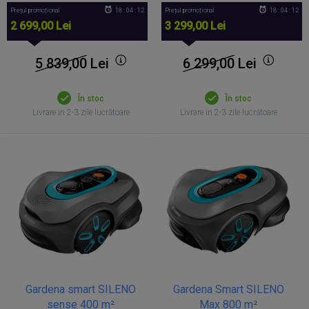
Prețul promoțional
18 : 04 : 11
Prețul promoțional
18 : 04 : 11
2 699,00 Lei
3 299,00 Lei
5 839,00
Lei
6 299,00
Lei
În stoc
În stoc
Livrare in 2-3 zile lucrătoare
Livrare in 2-3 zile lucrătoare
Gardena smart SILENO
Gardena Smart SILENO
sense 400 m²
Max 800 m²