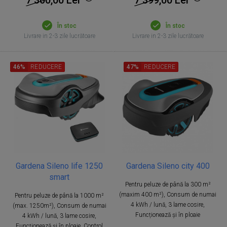
În stoc
În stoc
Livrare in 2-3 zile lucrătoare
Livrare in 2-3 zile lucrătoare
46%
REDUCERE
47%
REDUCERE
Gardena Sileno life 1250
Gardena Sileno city 400
smart
Pentru peluze de până la 300 m²
(maxim 400 m²), Consum de numai
Pentru peluze de până la 1000 m²
4 kWh / lună, 3 lame cosire,
(max. 1250m²), Consum de numai
Funcționează și în ploaie
4 kWh / lună, 3 lame cosire,
Funcționează și în ploaie, Control