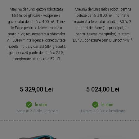
Mașină de tuns gazon robotizată
Mașină de tuns iarbă robot, pentru
fără fir de ghidare - Acoperire a
peluze până la 800 m², înclinație
gazonului de până la 400 m², Trim-
maximă a terenului: până la 30 %, 2
to-Edge pentru o tăiere precisă a
discuri de tăiere (1 - principal, 1 -
marginilor, recunoaștere a obiectelor
pentru tăierea marginilor), sistem
AI, LONA™ Intelligence, conectivitate
LONA, conexiune prin Bluetooth/Wifi
mobilă, inclusiv cartelă SIM gratuită,
gestionează pante de până la 25%,
funcționare silențioasă 57 dB
5 329,00 Lei
5 024,00 Lei
În stoc
În stoc
Livrare in 2-3 zile lucrătoare
Livrare in 2-3 zile lucrătoare