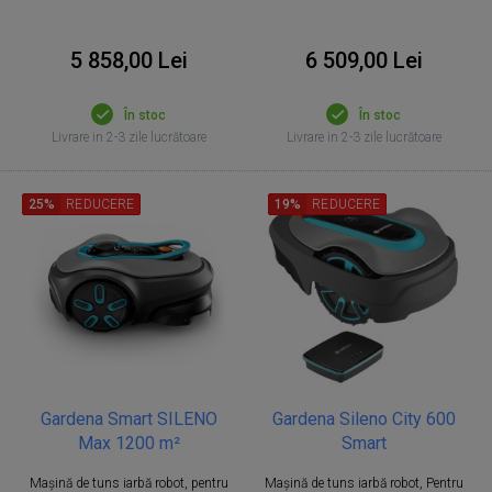
5 858,00 Lei
6 509,00 Lei
În stoc
În stoc
Livrare in 2-3 zile lucrătoare
Livrare in 2-3 zile lucrătoare
25%
REDUCERE
19%
REDUCERE
Gardena Smart SILENO
Gardena Sileno City 600
Max 1200 m²
Smart
Mașină de tuns iarbă robot, pentru
Mașină de tuns iarbă robot, Pentru