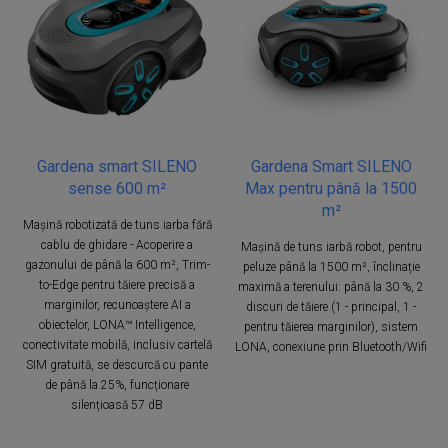
Gardena smart SILENO
Gardena Smart SILENO
sense 600 m²
Max pentru până la 1500
m²
Mașină robotizată de tuns iarba fără
cablu de ghidare - Acoperire a
Mașină de tuns iarbă robot, pentru
gazonului de până la 600 m², Trim-
peluze până la 1500 m², înclinație
to-Edge pentru tăiere precisă a
maximă a terenului: până la 30 %, 2
marginilor, recunoaștere AI a
discuri de tăiere (1 - principal, 1 -
obiectelor, LONA™ Intelligence,
pentru tăierea marginilor), sistem
conectivitate mobilă, inclusiv cartelă
LONA, conexiune prin Bluetooth/Wifi
SIM gratuită, se descurcă cu pante
de până la 25%, funcționare
silențioasă 57 dB