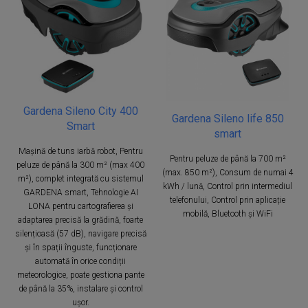
Gardena Sileno City 400
Gardena Sileno life 850
Smart
smart
Mașină de tuns iarbă robot, Pentru
Pentru peluze de până la 700 m²
peluze de până la 300 m² (max 400
(max. 850 m²), Consum de numai 4
m²), complet integrată cu sistemul
kWh / lună, Control prin intermediul
GARDENA smart, Tehnologie AI
telefonului, Control prin aplicație
LONA pentru cartografierea și
mobilă, Bluetooth și WiFi
adaptarea precisă la grădină, foarte
silențioasă (57 dB), navigare precisă
și în spații înguste, funcționare
automată în orice condiții
meteorologice, poate gestiona pante
de până la 35%, instalare și control
ușor.