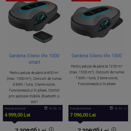
Gardena Sileno life 1000
Gardena Sileno life 1500
smart
Pentru peluze de până la 1200 m²
(max. 1500 m²), Consum de numai
Pentru peluze de până la 800 m²
7 kWh / lună, 3 lame cosire,
(max. 1000 m²), Consum de numai
Funcționează și în ploaie
6 kWh / lună, 3 lame cosire,
Funcționează și în ploaie, Control
prin aplicație mobilă, Bluetooth și
WiFi
Prețul promoțional
18 : 04 : 11
Prețul promoțional
18 : 04 : 11
4 999,00 Lei
7 096,00 Lei
7 300,00
Lei
7 399,00
Lei