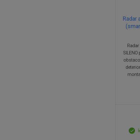
Radar 
(smar
Radar 
SILENO p
obstacol
deterio
montaj
Î