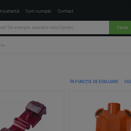
nsultanță
Cum cumpăr
Contact
Caută
ena
ÎN FUNCȚIE DE EVALUARE
CEL