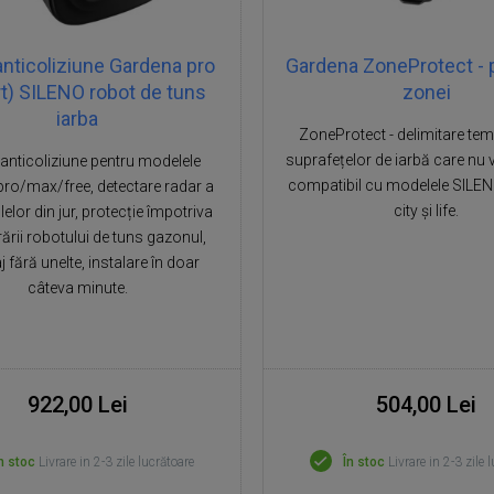
anticoliziune Gardena pro
Gardena ZoneProtect - 
t) SILENO robot de tuns
zonei
iarba
ZoneProtect - delimitare te
suprafețelor de iarbă care nu vo
anticoliziune pentru modelele
compatibil cu modelele SILE
ro/max/free, detectare radar a
city și life.
elor din jur, protecție împotriva
rării robotului de tuns gazonul,
 fără unelte, instalare în doar
câteva minute.
922,00 Lei
504,00 Lei
n stoc
Livrare in 2-3 zile lucrătoare
În stoc
Livrare in 2-3 zile 