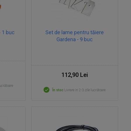
- 1 buc
Set de lame pentru tăiere
Gardena - 9 buc
112,90 Lei
lucrătoare
În stoc
Livrare in 2-3 zile lucrătoare