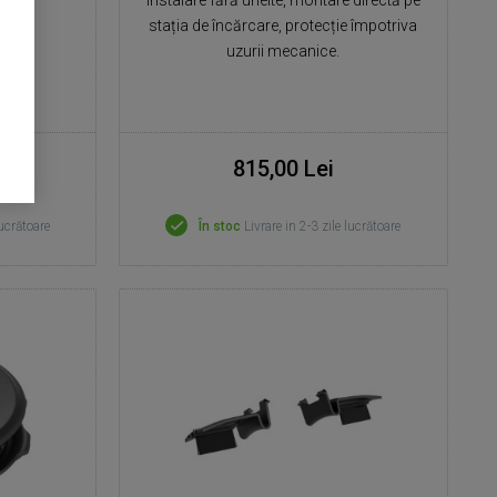
instalare fără unelte, montare directă pe
stația de încărcare, protecție împotriva
uzurii mecanice.
815,00 Lei
lucrătoare
În stoc
Livrare in 2-3 zile lucrătoare