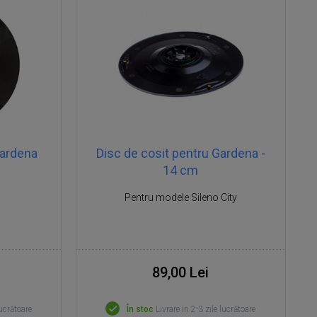
Gardena
Disc de cosit pentru Gardena -
14 cm
Pentru modele Sileno City
89,00 Lei
lucrătoare
În stoc
Livrare in 2-3 zile lucrătoare