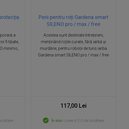
protecția
Perii pentru roți Gardena smart
SILENO pro / max / free
mporară a
Acestea sunt destinate întreținerii,
r fi tăiate,
menținând roțile curate, fără iarbă și
NO minimo,
murdărie, pentru roboții de tuns iarba
Gardena smart SILENO pro / max / free
117,00 Lei
lucrătoare
În stoc
Livrare in 2-3 zile lucrătoare