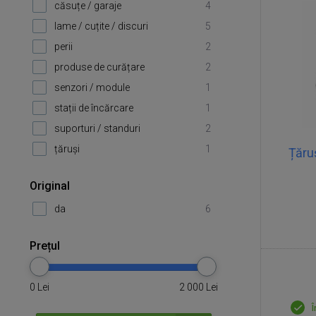
căsuțe / garaje
4
lame / cuțite / discuri
5
perii
2
produse de curățare
2
senzori / module
1
stații de încărcare
1
suporturi / standuri
2
țăruși
1
Țăruș
Original
da
6
Prețul
0
Lei
2 000
Lei
Î