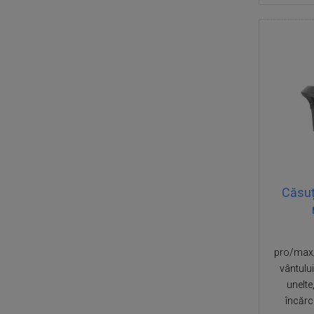
Căsuț
pro/max/
vântului,
unelte
încărc