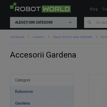
Blog
Co
ALEGEȚI DIN CATEGORII
Vă
Introducere
Accesorii
Maşini de tuns iarba robotizate
Gard
aflați
aici:
Accesorii Gardena
Categorii
Robomow
Gardena