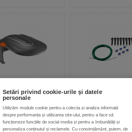
ă Gardena Sileno city /
Kit reparații pentru ma
Setări privind cookie-urile și datele
Sileno life
tuns iarbă robotiz
personale
Utilizăm module cookie pentru a colecta și analiza informații
despre performanța și utilizarea site-ului, pentru a face să
funcționeze funcțiile de social media și pentru a îmbunătăți și
personaliza conținutul și reclamele. Cu consimțământ, putem, de