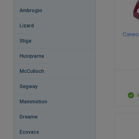
Ambrogio
Lizard
Conect
Stiga
Husqvarna
McCulloch
Segway
Î
Mammotion
Dreame
Ecovacs