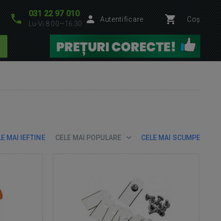
031 22 97 010
Autentificare
Coș
Lu-Vi 8:00—16:30
E MAI IEFTINE
CELE MAI POPULARE
CELE MAI SCUMPE