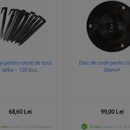
i pentru roboți de tuns
Disc de cosit pentru 
iarba – 100 buc.
Sileno+
68,60 Lei
99,00 Lei
n stoc
Livrare in 2-3 zile lucrătoare
În stoc
Livrare in 2-3 zile 