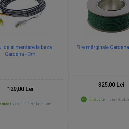
l de alimentare la baza
Fire mărginale Garden
Gardena - 3m
325,00 Lei
129,00 Lei
În stoc
Livrare in 2-3 zile 
n stoc
Livrare in 2-3 zile lucrătoare