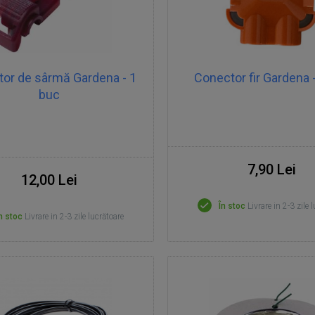
or de sârmă Gardena - 1
Conector fir Gardena 
buc
7,90 Lei
12,00 Lei
În stoc
Livrare in 2-3 zile 
n stoc
Livrare in 2-3 zile lucrătoare