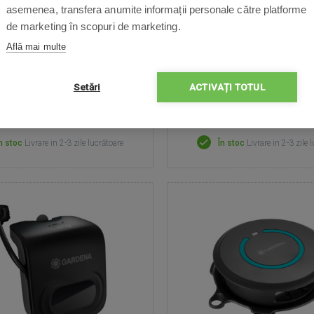
asemenea, transfera anumite informații personale către platforme
de marketing în scopuri de marketing.
Află mai multe
Setări
ACTIVAȚI TOTUL
999,00 Lei
79,00 Lei
n stoc
Livrare in 2-3 zile lucrătoare
În stoc
Livrare in 2-3 zile 