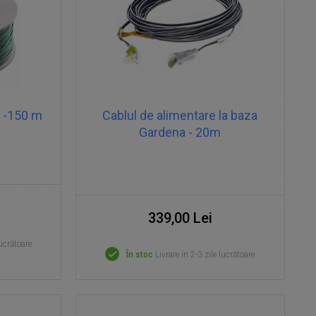
a -150 m
Cablul de alimentare la baza
Gardena - 20m
339,00 Lei
lucrătoare
În stoc
Livrare in 2-3 zile lucrătoare