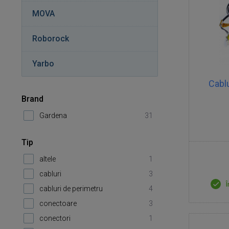
MOVA
Roborock
Yarbo
Cablu
Brand
Gardena
31
Tip
altele
1
cabluri
3
Î
cabluri de perimetru
4
conectoare
3
conectori
1