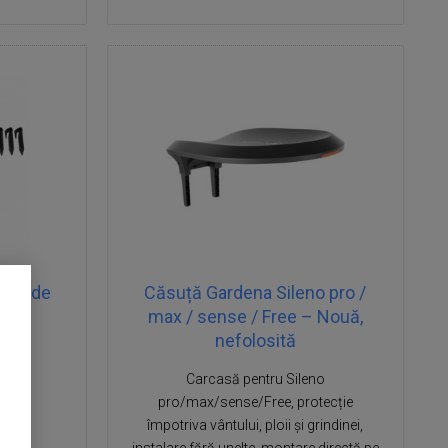
șini de
Căsuță Gardena Sileno pro /
ate
max / sense / Free – Nouă,
nefolosită
Carcasă pentru Sileno
pro/max/sense/Free, protecție
împotriva vântului, ploii și grindinei,