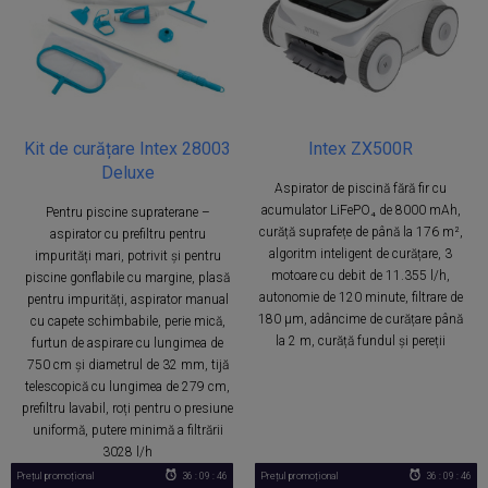
Kit de curățare Intex 28003
Intex ZX500R
Deluxe
Aspirator de piscină fără fir cu
acumulator LiFePO₄ de 8000 mAh,
Pentru piscine supraterane –
curăță suprafețe de până la 176 m²,
aspirator cu prefiltru pentru
algoritm inteligent de curățare, 3
impurități mari, potrivit și pentru
motoare cu debit de 11.355 l/h,
piscine gonflabile cu margine, plasă
autonomie de 120 minute, filtrare de
pentru impurități, aspirator manual
180 μm, adâncime de curățare până
cu capete schimbabile, perie mică,
la 2 m, curăță fundul și pereții
furtun de aspirare cu lungimea de
750 cm și diametrul de 32 mm, tijă
telescopică cu lungimea de 279 cm,
prefiltru lavabil, roți pentru o presiune
uniformă, putere minimă a filtrării
3028 l/h
Prețul promoțional
36 : 09 : 46
Prețul promoțional
36 : 09 : 46