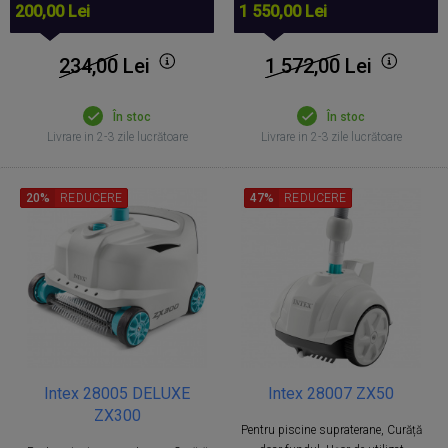
200,00 Lei
1 550,00 Lei
234,00
Lei
1 572,00
Lei
În stoc
În stoc
Livrare in 2-3 zile lucrătoare
Livrare in 2-3 zile lucrătoare
20%
REDUCERE
47%
REDUCERE
Intex 28005 DELUXE
Intex 28007 ZX50
ZX300
Pentru piscine supraterane, Curăță