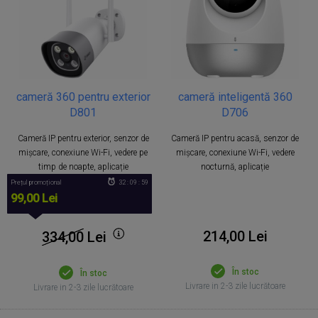
cameră 360 pentru exterior
cameră inteligentă 360
D801
D706
Cameră IP pentru exterior, senzor de
Cameră IP pentru acasă, senzor de
mișcare, conexiune Wi-Fi, vedere pe
mișcare, conexiune Wi-Fi, vedere
timp de noapte, aplicație
nocturnă, aplicație
Prețul promoțional
32 : 09 : 59
99,00 Lei
214,00 Lei
334,00
Lei
În stoc
În stoc
Livrare in 2-3 zile lucrătoare
Livrare in 2-3 zile lucrătoare