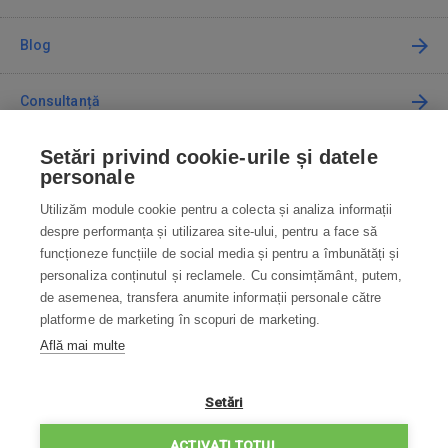
Blog
Consultanță
Setări privind cookie-urile și datele
Cum cumpăr
personale
Utilizăm module cookie pentru a colecta și analiza informații
Contact
despre performanța și utilizarea site-ului, pentru a face să
funcționeze funcțiile de social media și pentru a îmbunătăți și
Contactați-ne
personaliza conținutul și reclamele. Cu consimțământ, putem,
de asemenea, transfera anumite informații personale către
info@robotworld.ro
platforme de marketing în scopuri de marketing.
Află mai multe
031 22 97 010
Lu-Vi 8:00—16:30
TOATE CONTACTELE
Setări
POLITICA DE CONFIDENȚIALITATE
ACTIVAȚI TOTUL