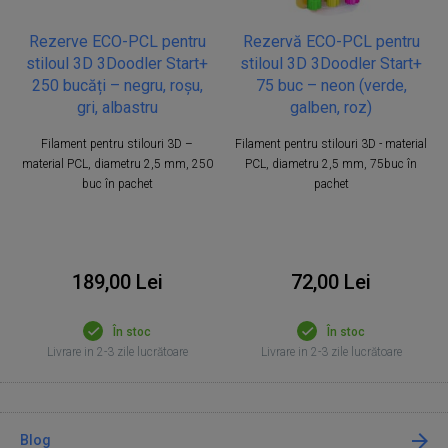
Rezerve ECO-PCL pentru
Rezervă ECO-PCL pentru
stiloul 3D 3Doodler Start+
stiloul 3D 3Doodler Start+
250 bucăți – negru, roșu,
75 buc – neon (verde,
gri, albastru
galben, roz)
Filament pentru stilouri 3D –
Filament pentru stilouri 3D - material
material PCL, diametru 2,5 mm, 250
PCL, diametru 2,5 mm, 75buc în
buc în pachet
pachet
189,00 Lei
72,00 Lei
În stoc
În stoc
Livrare in 2-3 zile lucrătoare
Livrare in 2-3 zile lucrătoare
Blog