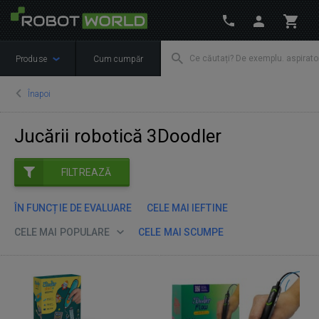
Produse
Cum cumpăr
Înapoi
Jucării robotică 3Doodler
FILTREAZĂ
ÎN FUNCȚIE DE EVALUARE
CELE MAI IEFTINE
CELE MAI POPULARE
CELE MAI SCUMPE