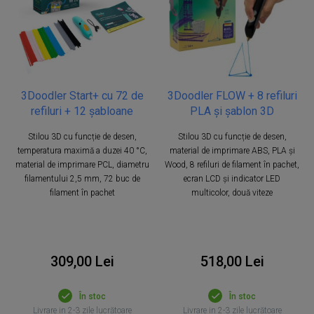
3Doodler Start+ cu 72 de
3Doodler FLOW + 8 refiluri
refiluri + 12 șabloane
PLA și șablon 3D
Stilou 3D cu funcție de desen,
Stilou 3D cu funcție de desen,
temperatura maximă a duzei 40 °C,
material de imprimare ABS, PLA și
material de imprimare PCL, diametru
Wood, 8 refiluri de filament în pachet,
filamentului 2,5 mm, 72 buc de
ecran LCD și indicator LED
filament în pachet
multicolor, două viteze
309,00 Lei
518,00 Lei
În stoc
În stoc
Livrare in 2-3 zile lucrătoare
Livrare in 2-3 zile lucrătoare