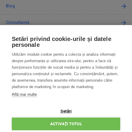
Blog
Consultanță
Setări privind cookie-urile și datele
Cum cumpăr
personale
Utilizăm module cookie pentru a colecta și analiza informații
Contact
despre performanța și utilizarea site-ului, pentru a face să
funcționeze funcțiile de social media și pentru a îmbunătăți și
Contactați-ne
personaliza conținutul și reclamele. Cu consimțământ, putem,
de asemenea, transfera anumite informații personale către
info@robotworld.ro
platforme de marketing în scopuri de marketing.
Află mai multe
031 22 97 010
Lu-Vi 8:00—16:30
TOATE CONTACTELE
Setări
POLITICA DE CONFIDENȚIALITATE
ACTIVAȚI TOTUL