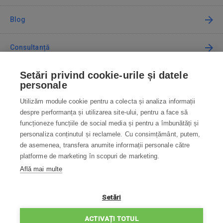
Blog
Consultanță
Setări privind cookie-urile și datele
Cum cumpăr
personale
Utilizăm module cookie pentru a colecta și analiza informații
Contact
despre performanța și utilizarea site-ului, pentru a face să
funcționeze funcțiile de social media și pentru a îmbunătăți și
Contactați-ne
personaliza conținutul și reclamele. Cu consimțământ, putem,
de asemenea, transfera anumite informații personale către
info@robotworld.ro
platforme de marketing în scopuri de marketing.
Află mai multe
031 22 97 010
Lu-Vi 8:00—16:30
TOATE CONTACTELE
Setări
POLITICA DE CONFIDENȚIALITATE
ACTIVAȚI TOTUL