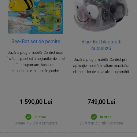
Bee-Bot set de pornire
Blue-Bot bluetooth
buburuză
Jucărie programabilă, Control ușor,
Învățare practică a noțiunilor de bază
Jucărie programabilă, Control prin
în programare, Accesorii
aplicație mobilă, Învățare practică a
educaționale incluse în pachet
elementelor de bază ale programării
1 590,00 Lei
749,00 Lei
În stoc
În stoc
Livrare in 2-3 zile lucrătoare
Livrare in 2-3 zile lucrătoare