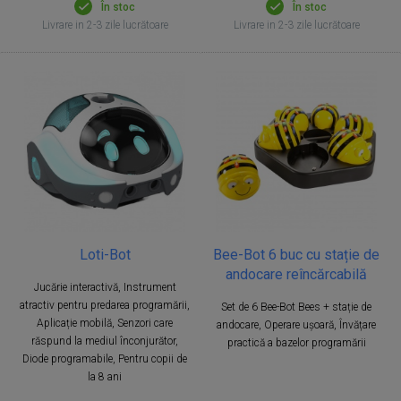
În stoc
În stoc
Livrare in 2-3 zile lucrătoare
Livrare in 2-3 zile lucrătoare
Loti-Bot
Bee-Bot 6 buc cu stație de
andocare reîncărcabilă
Jucărie interactivă, Instrument
atractiv pentru predarea programării,
Set de 6 Bee-Bot Bees + stație de
Aplicație mobilă, Senzori care
andocare, Operare ușoară, Învățare
răspund la mediul înconjurător,
practică a bazelor programării
Diode programabile, Pentru copii de
la 8 ani