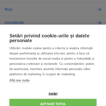
Blog
Consultanță
Setări privind cookie-urile și datele
Cum cumpăr
personale
Utilizăm module cookie pentru a colecta și analiza informații
Contact
despre performanța și utilizarea site-ului, pentru a face să
funcționeze funcțiile de social media și pentru a îmbunătăți și
Contactați-ne
personaliza conținutul și reclamele. Cu consimțământ, putem,
de asemenea, transfera anumite informații personale către
info@robotworld.ro
platforme de marketing în scopuri de marketing.
Află mai multe
031 22 97 010
Lu-Vi 8:00—16:30
TOATE CONTACTELE
Setări
POLITICA DE CONFIDENȚIALITATE
ACTIVAȚI TOTUL