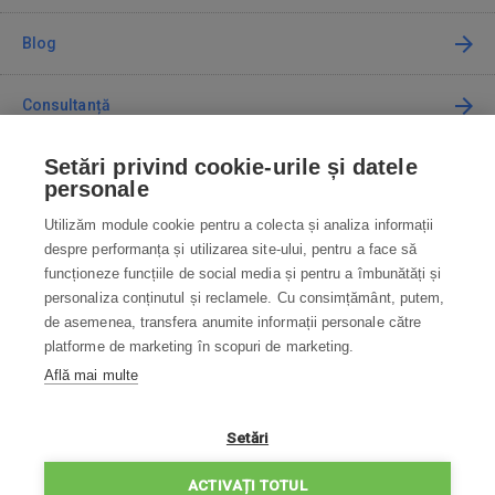
Blog
Consultanță
Setări privind cookie-urile și datele
Cum cumpăr
personale
Utilizăm module cookie pentru a colecta și analiza informații
Contact
despre performanța și utilizarea site-ului, pentru a face să
funcționeze funcțiile de social media și pentru a îmbunătăți și
Contactați-ne
personaliza conținutul și reclamele. Cu consimțământ, putem,
de asemenea, transfera anumite informații personale către
info@robotworld.ro
platforme de marketing în scopuri de marketing.
Află mai multe
031 22 97 010
Lu-Vi 8:00—16:30
TOATE CONTACTELE
Setări
POLITICA DE CONFIDENȚIALITATE
ACTIVAȚI TOTUL