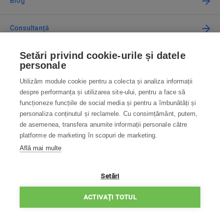
Blog
Consultanță
Setări privind cookie-urile și datele
Cum cumpăr
personale
Utilizăm module cookie pentru a colecta și analiza informații
Contact
despre performanța și utilizarea site-ului, pentru a face să
funcționeze funcțiile de social media și pentru a îmbunătăți și
Contactați-ne
personaliza conținutul și reclamele. Cu consimțământ, putem,
de asemenea, transfera anumite informații personale către
info@robotworld.ro
platforme de marketing în scopuri de marketing.
Află mai multe
031 22 97 010
Lu-Vi 8:00—16:30
TOATE CONTACTELE
Setări
POLITICA DE CONFIDENȚIALITATE
ACTIVAȚI TOTUL