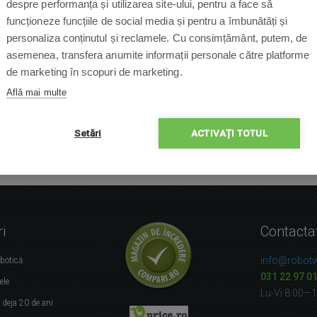
despre performanța și utilizarea site-ului, pentru a face să
funcționeze funcțiile de social media și pentru a îmbunătăți și
personaliza conținutul și reclamele. Cu consimțământ, putem, de
asemenea, transfera anumite informații personale către platforme
de marketing în scopuri de marketing.
Află mai multe
Setări
ACTIVAȚI TOTUL
i
Contacta
info@robotw
obotică
031 22 97 0
ele
Lu-Vi 8:00—
r
deja 20 de ani