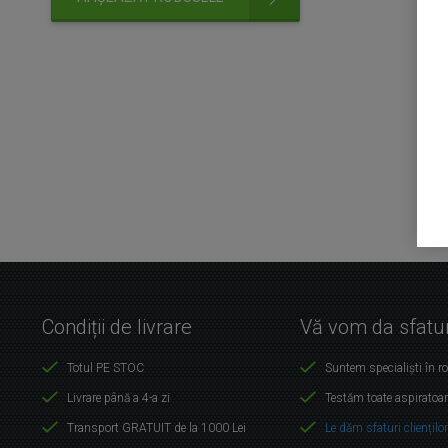
Condiții de livrare
Vă vom da sfatur
Totul PE STOC
Suntem specialiști în r
Livrare până a 4-a zi
Testăm toate aspiratoar
Transport GRATUIT de la 1000 Lei
Le dăm sfaturi cliențilo