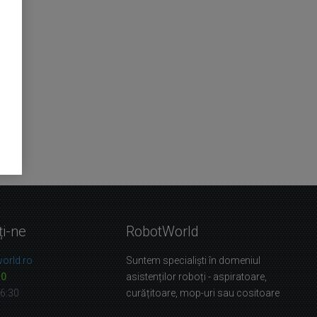
ți-ne
RobotWorld
orld.ro
Suntem specialiști în domeniul
10
asistenților roboți - aspiratoare,
16:30
curățitoare, mop-uri sau cositoare