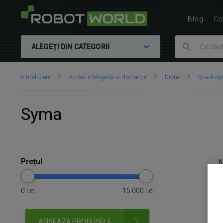
Blog
Co
ALEGEȚI DIN CATEGORII
Vă
Introducere
Jucării inteligente și distracție
Drone
Quadcopt
aflați
aici:
Syma
Prețul
0
Lei
15 000
Lei
AFIȘEAZĂ PRODUSELE