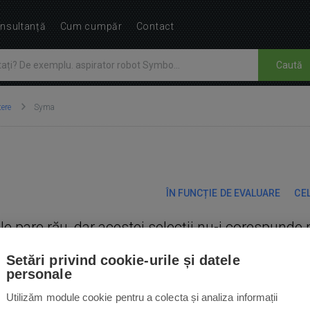
nsultanță
Cum cumpăr
Contact
Caută
ere
Syma
ÎN FUNCȚIE DE EVALUARE
CEL
Ne pare rău, dar acestei selecții nu-i corespunde 
Setări privind cookie-urile și datele
personale
Utilizăm module cookie pentru a colecta și analiza informații