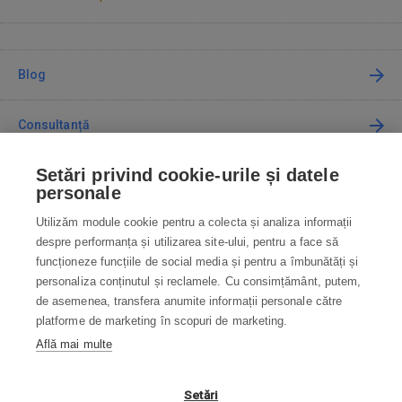
Blog
Consultanță
Setări privind cookie-urile și datele
Cum cumpăr
personale
Utilizăm module cookie pentru a colecta și analiza informații
Contact
despre performanța și utilizarea site-ului, pentru a face să
funcționeze funcțiile de social media și pentru a îmbunătăți și
Contactați-ne
personaliza conținutul și reclamele. Cu consimțământ, putem,
de asemenea, transfera anumite informații personale către
info@robotworld.ro
platforme de marketing în scopuri de marketing.
Află mai multe
031 22 97 010
Lu-Vi 8:00—16:30
TOATE CONTACTELE
Setări