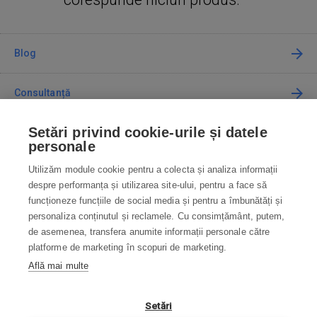
Blog
Consultanță
Setări privind cookie-urile și datele
Cum cumpăr
personale
Utilizăm module cookie pentru a colecta și analiza informații
Contact
despre performanța și utilizarea site-ului, pentru a face să
funcționeze funcțiile de social media și pentru a îmbunătăți și
Contactați-ne
personaliza conținutul și reclamele. Cu consimțământ, putem,
de asemenea, transfera anumite informații personale către
info@robotworld.ro
platforme de marketing în scopuri de marketing.
Află mai multe
031 22 97 010
Lu-Vi 8:00—16:30
TOATE CONTACTELE
Setări