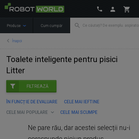
Produse
Cum cumpăr
Înapoi
Toalete inteligente pentru pisici
Litter
FILTREAZĂ
ÎN FUNCȚIE DE EVALUARE
CELE MAI IEFTINE
CELE MAI POPULARE
CELE MAI SCUMPE
Ne pare rău, dar acestei selecții nu-i
corespunde niciun produs.