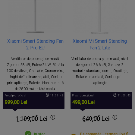
Xiaomi Smart Standing Fan
Xiaomi Mi Smart Standing
2 Pro EU
Fan 2 Lite
Ventilator de podea și de masă,
Ventilator de podea și de masă, nivel
Zgomot 58 dB, Putere 24 W, Până la
de zgomot 26,6 dB, 3 viteze, 2
100 de viteze, Oscilație, Cronometru,
moduri - standard, somn, Oscilație,
Unghi de înclinare reglabil, Control
Rotație orizontală, Control prin
prin aplicație, Baterie Li-Ion integrată
aplicație
de 2800 mAh - fără cablu.
Prețul promoțional
11 : 09 : 43
Prețul promoțional
11 : 09 : 43
999,00 Lei
499,00 Lei
1 199,00
Lei
649,00
Lei
În stoc
Pe comandă – termenul va fi