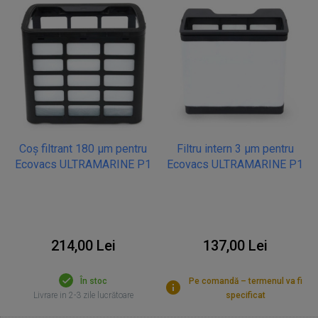
Coș filtrant 180 µm pentru
Filtru intern 3 µm pentru
Ecovacs ULTRAMARINE P1
Ecovacs ULTRAMARINE P1
214,00 Lei
137,00 Lei
În stoc
Pe comandă – termenul va fi
Livrare in 2-3 zile lucrătoare
specificat