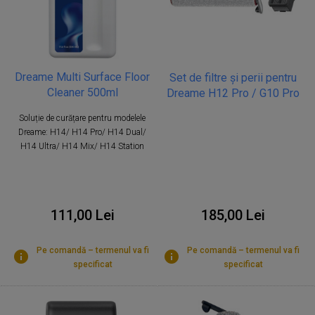
Dreame Multi Surface Floor
Set de filtre și perii pentru
Cleaner 500ml
Dreame H12 Pro / G10 Pro
Soluție de curățare pentru modelele
Dreame: H14/ H14 Pro/ H14 Dual/
H14 Ultra/ H14 Mix/ H14 Station
185,00 Lei
111,00 Lei
Pe comandă – termenul va fi
Pe comandă – termenul va fi
specificat
specificat