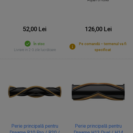
52,00 Lei
126,00 Lei
În stoc
Pe comandă – termenul va fi
Livrare in 2-3 zile lucrătoare
specificat
Perie principală pentru
Perie principală pentru
Dreame R10 Pro / R20 /
Dreame H13 Dual / H14