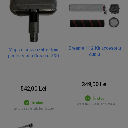
Dreame H12 Kit accesoriu
Mop cu pulverizator Spin
dublu
pentru stația Dreame Z30
349,00 Lei
542,00 Lei
În stoc
În stoc
Livrare in 2-3 zile lucrătoare
Livrare in 2-3 zile lucrătoare