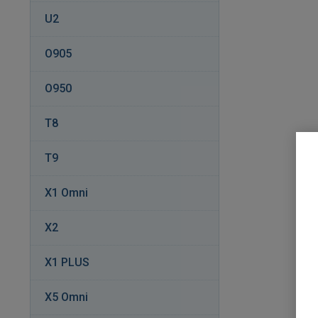
U2
O905
O950
T8
T9
X1 Omni
X2
X1 PLUS
X5 Omni