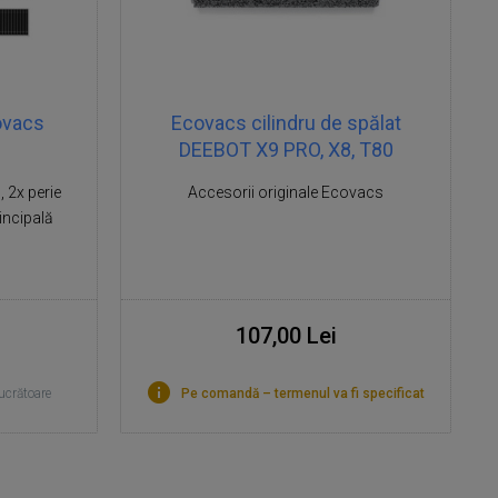
ovacs
Ecovacs cilindru de spălat
DEEBOT X9 PRO, X8, T80
 2x perie
Accesorii originale Ecovacs
rincipală
107,00 Lei
lucrătoare
Pe comandă – termenul va fi specificat