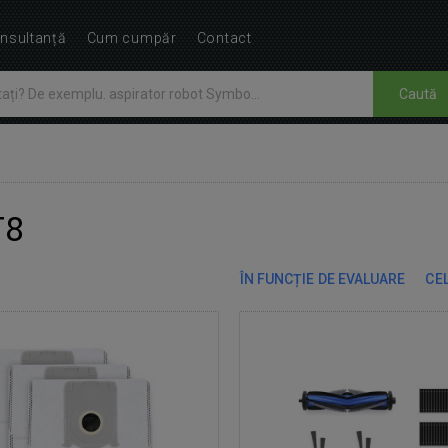
nsultanță
Cum cumpăr
Contact
Caută
T8
ÎN FUNCȚIE DE EVALUARE
CEL