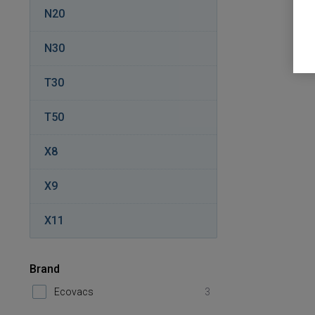
N20
N30
T30
T50
X8
X9
X11
Brand
Ecovacs
3