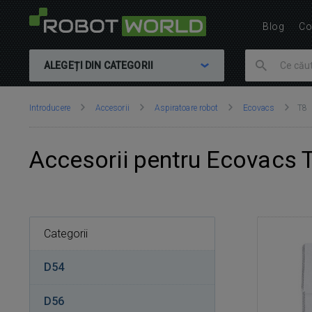
Blog
Co
ALEGEȚI DIN CATEGORII
Vă
Introducere
Accesorii
Aspiratoare robot
Ecovacs
T8
aflați
aici:
Accesorii pentru Ecovacs 
Categorii
D54
D56