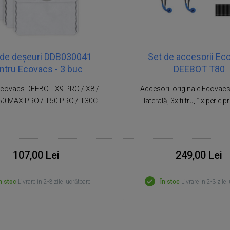
 de deșeuri DDB030041
Set de accesorii Ec
ntru Ecovacs - 3 buc
DEEBOT T80
Ecovacs DEEBOT X9 PRO / X8 /
Accesorii originale Ecovacs,
50 MAX PRO / T50 PRO / T30C
laterală, 3x filtru, 1x perie p
107,00 Lei
249,00 Lei
n stoc
Livrare in 2-3 zile lucrătoare
În stoc
Livrare in 2-3 zile 