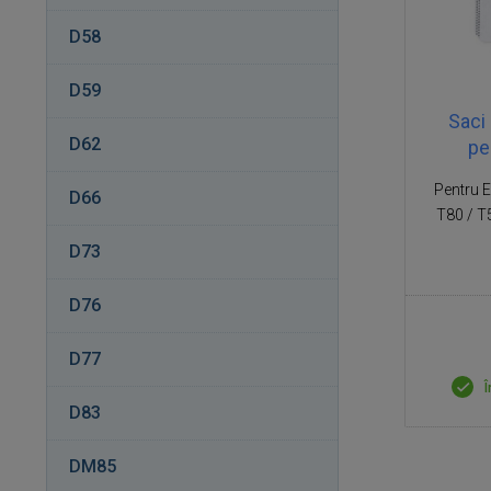
D58
D59
Saci
D62
pe
Pentru 
D66
T80 / T
D73
D76
D77
Î
D83
DM85