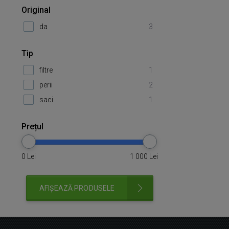
Original
da
3
Tip
filtre
1
perii
2
saci
1
Prețul
0
Lei
1 000
Lei
AFIȘEAZĂ PRODUSELE