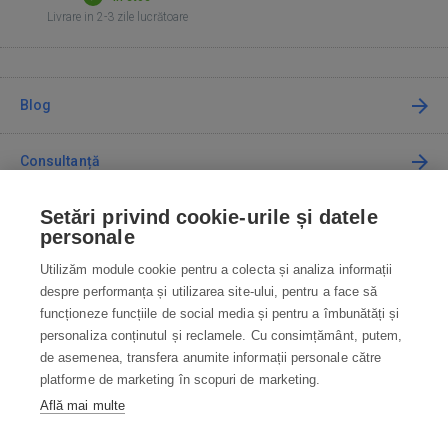
Livrare in 2-3 zile lucrătoare
Blog
Consultanță
Setări privind cookie-urile și datele
Cum cumpăr
personale
Utilizăm module cookie pentru a colecta și analiza informații
Contact
despre performanța și utilizarea site-ului, pentru a face să
funcționeze funcțiile de social media și pentru a îmbunătăți și
Contactați-ne
personaliza conținutul și reclamele. Cu consimțământ, putem,
de asemenea, transfera anumite informații personale către
info@robotworld.ro
platforme de marketing în scopuri de marketing.
Află mai multe
031 22 97 010
Lu-Vi 8:00—16:30