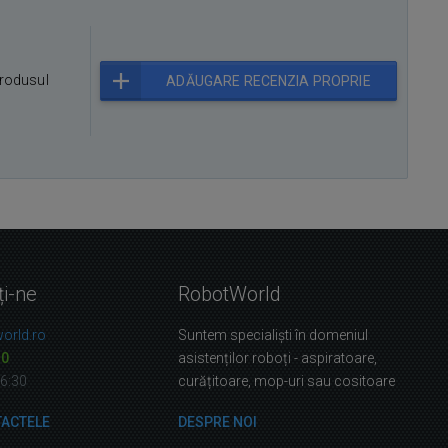
rodusul
ADĂUGARE RECENZIA PROPRIE
ți-ne
RobotWorld
orld.ro
Suntem specialiști în domeniul
10
asistenților roboți - aspiratoare,
16:30
curățitoare, mop-uri sau cositoare
TACTELE
DESPRE NOI