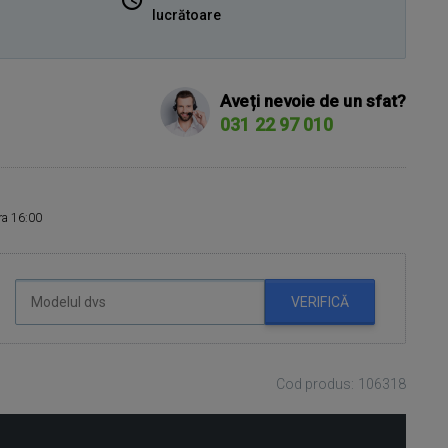
lucrătoare
Aveți nevoie de un sfat?
031 22 97 010
ora 16:00
VERIFICĂ
Cod produs: 106318