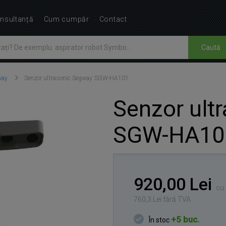
nsultanță
Cum cumpăr
Contact
Caută
way
Senzor ultrasonic Segway SGW-HA101
Senzor ult
SGW-HA10
920,00 Lei
cu 
760,3 Lei fără TVA
+5 buc.
În stoc