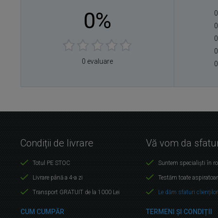
0%
0
0
0
0
0 evaluare
0
Condiții de livrare
Vă vom da sfatur
Totul PE STOC
Suntem specialiști în r
Livrare până a 4-a zi
Testăm toate aspiratoar
Transport GRATUIT de la 1000 Lei
Le dăm sfaturi cliențilo
CUM CUMPĂR
TERMENI ȘI CONDIȚII