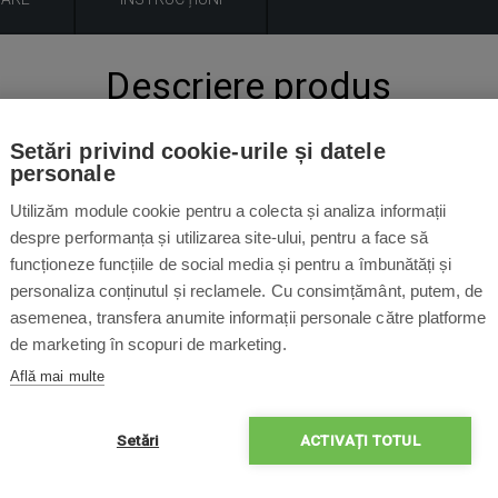
Descriere produs
tuns iarba Navimow
poate detecta obstacolele înainte și poate
Setări privind cookie-urile și datele
personale
alte modele Navimow sunt deja echipate cu acest senzor ca parte
 viteză de lucru mai mare și de o siguranță sporită, acest senzo
Utilizăm module cookie pentru a colecta și analiza informații
orice model Navimow.
despre performanța și utilizarea site-ului, pentru a face să
funcționeze funcțiile de social media și pentru a îmbunătăți și
sonic, mașina de tuns iarba poate lucra și mai rapid
- conform 
personaliza conținutul și reclamele. Cu consimțământ, putem, de
arba robotizate echipate cu acest senzor pot funcționa la vitez
asemenea, transfera anumite informații personale către platforme
de marketing în scopuri de marketing.
pot lucra nu doar în siguranță, ci și mai eficient.
Află mai multe
Setări
ACTIVAȚI TOTUL
Conținut pachet