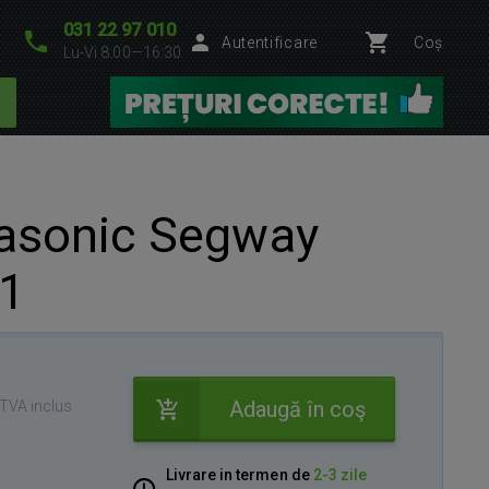
031 22 97 010
Autentificare
Coș
Lu-Vi 8:00—16:30
rasonic Segway
1
Adaugă în coş
TVA inclus
Livrare in termen de
2-3 zile