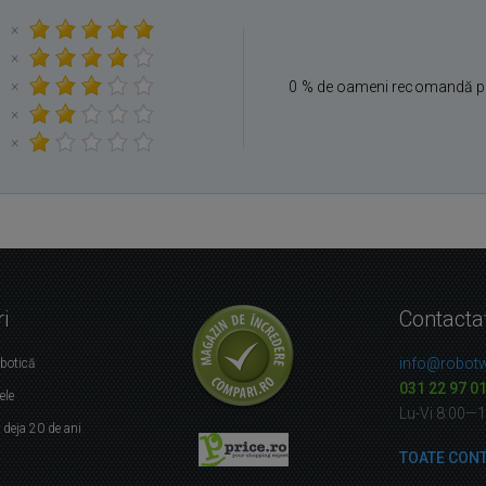
×
×
×
0 % de oameni recomandă p
×
×
i
Contacta
info@robotw
obotică
031 22 97 0
ele
Lu-Vi 8:00—
r
deja 20 de ani
TOATE CON