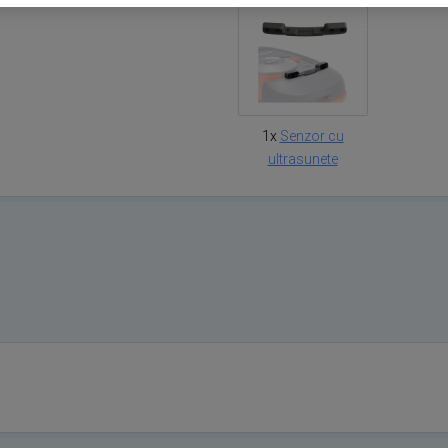
1x
Senzor cu
ultrasunete