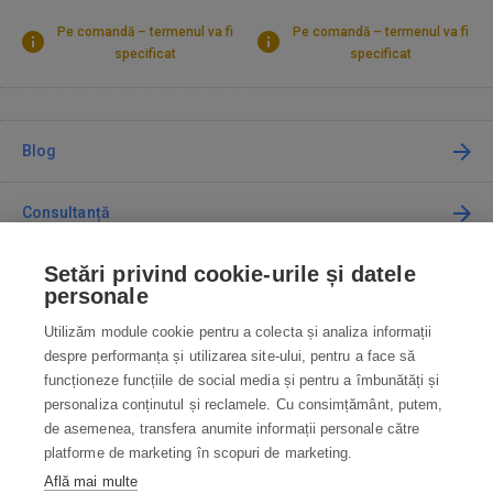
Pe comandă – termenul va fi
Pe comandă – termenul va fi
specificat
specificat
Blog
Consultanță
Setări privind cookie-urile și datele
Cum cumpăr
personale
Utilizăm module cookie pentru a colecta și analiza informații
Contact
despre performanța și utilizarea site-ului, pentru a face să
funcționeze funcțiile de social media și pentru a îmbunătăți și
Contactați-ne
personaliza conținutul și reclamele. Cu consimțământ, putem,
de asemenea, transfera anumite informații personale către
info@robotworld.ro
platforme de marketing în scopuri de marketing.
Află mai multe
031 22 97 010
Lu-Vi 8:00—16:30