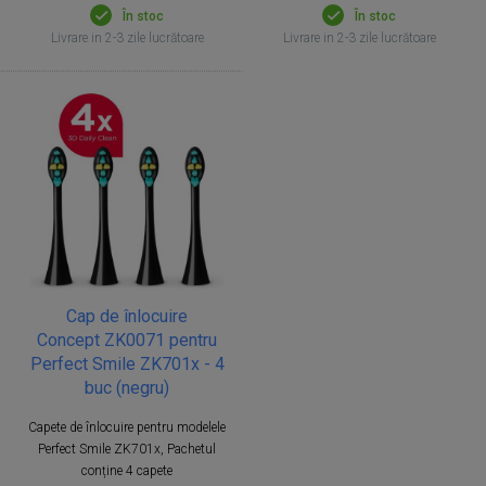
În stoc
În stoc
Livrare in 2-3 zile lucrătoare
Livrare in 2-3 zile lucrătoare
Cap de înlocuire
Concept ZK0071 pentru
Perfect Smile ZK701x - 4
buc (negru)
Capete de înlocuire pentru modelele
Perfect Smile ZK701x, Pachetul
conține 4 capete