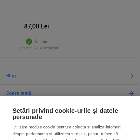
87,00 Lei
În stoc
Livrare in 2-3 zile lucrătoare
Blog
Consultanță
Setări privind cookie-urile și datele
Cum cumpăr
personale
Utilizăm module cookie pentru a colecta și analiza informații
Contact
despre performanța și utilizarea site-ului, pentru a face să