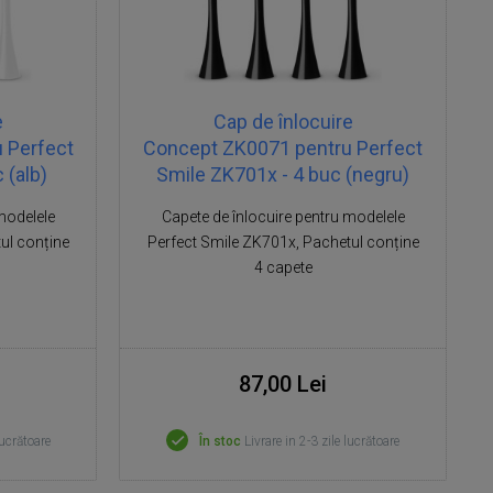
e
Cap de înlocuire
 Perfect
Concept ZK0071 pentru Perfect
 (alb)
Smile ZK701x - 4 buc (negru)
modelele
Capete de înlocuire pentru modelele
ul conține
Perfect Smile ZK701x, Pachetul conține
4 capete
87,00 Lei
lucrătoare
În stoc
Livrare in 2-3 zile lucrătoare