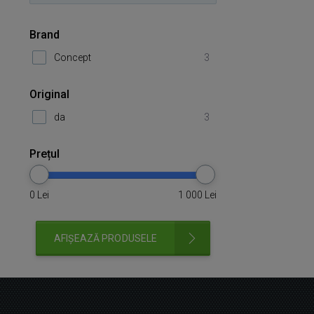
Brand
Concept
3
Original
da
3
Prețul
0
Lei
1 000
Lei
AFIȘEAZĂ PRODUSELE