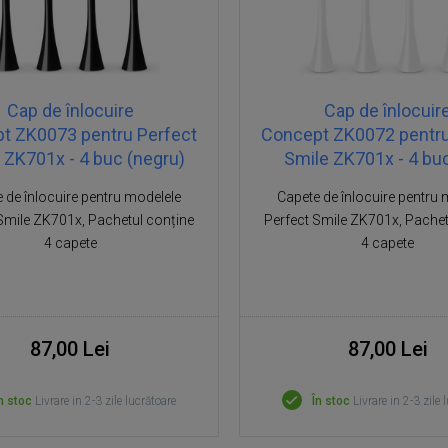
Cap de înlocuire
Cap de înlocuir
t ZK0073 pentru Perfect
Concept ZK0072 pentru
 ZK701x - 4 buc (negru)
Smile ZK701x - 4 buc
 de înlocuire pentru modelele
Capete de înlocuire pentru 
Smile ZK701x, Pachetul conține
Perfect Smile ZK701x, Pachet
4 capete
4 capete
87,00 Lei
87,00 Lei
n stoc
Livrare in 2-3 zile lucrătoare
În stoc
Livrare in 2-3 zile 