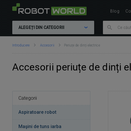
Blog
Co
ALEGEȚI DIN CATEGORII
Vă
Introducere
Accesorii
Periuțe de dinți electrice
aflați
aici:
Accesorii periuțe de dinți e
Categorii
Aspiratoare robot
Maşini de tuns iarba