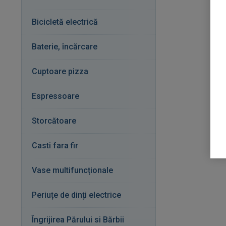
Bicicletă electrică
Baterie, încărcare
Cuptoare pizza
Espressoare
Storcătoare
Casti fara fir
Vase multifuncționale
Periuțe de dinți electrice
Îngrijirea Părului si Bărbii