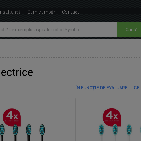
nsultanță
Cum cumpăr
Contact
Caută
lectrice
ÎN FUNCȚIE DE EVALUARE
CEL